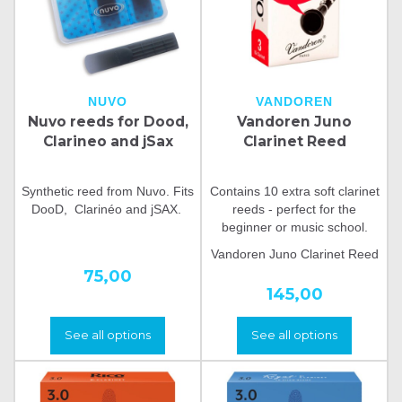
NUVO
VANDOREN
Nuvo reeds for Dood,
Vandoren Juno
Clarineo and jSax
Clarinet Reed
Synthetic reed from Nuvo. Fits
Contains 10 extra soft clarinet
DooD, Clarinéo and jSAX.
reeds - perfect for the
beginner or music school.
Vandoren Juno Clarinet Reed
75,00
145,00
See all options
See all options