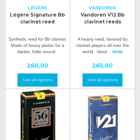
LÉGÈRE
VANDOREN
Légère Signature Bb
Vandoren V12 Bb
clarinet reed
clarinet reeds
Synthetic reed for Bb clarinet.
A hearty reed, favored by
Made of heavy plastic for a
clarinet players all over the
darker, fuller sound.
world. Vand
…
MORE
260,00
265,00
See all options
See all options