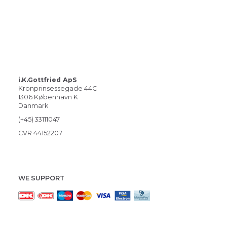
i.K.Gottfried ApS
Kronprinsessegade 44C
1306 København K
Danmark
(+45) 33111047
CVR 44152207
WE SUPPORT