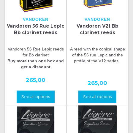
VANDOREN
VANDOREN
Vandoren 56 Rue Lepic
Vandoren V21 Bb
Bb clarinet reeds
clarinet reeds
Vandoren 56 Rue Lepic reeds
A reed with the conical shape
for Bb clarinet
of the 56 rue Lepic and the
Buy more than one box and
profile of the V12 series.
get a discount
265,00
265,00
See all options
See all options