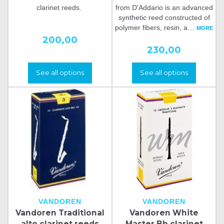
clarinet reeds.
from D'Addario is an advanced
synthetic reed constructed of
polymer fibers, resin, a
…
MORE
200,00
230,00
See all options
See all options
VANDOREN
VANDOREN
Vandoren Traditional
Vandoren White
alto clarinet reeds
Master Bb clarinet