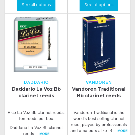
See all options
See all options
DADDARIO
VANDOREN
Daddario La Voz Bb
Vandoren Traditional
clarinet reeds
Bb clarinet reeds
Rico La Voz Bb clarinet reeds.
Vandoren Traditional is the
Ten reeds per box.
world's best selling clarinet
reed, played by professionals
Daddario La Voz Bb clarinet
and amateurs alike. B
…
MORE
reeds
…
MORE