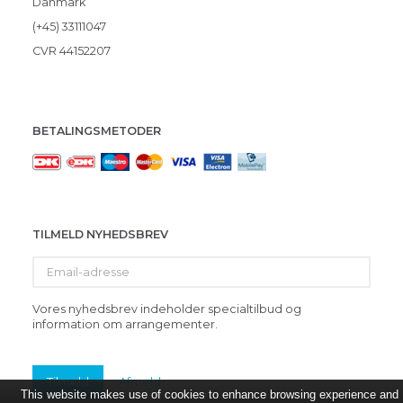
Danmark
(+45) 33111047
CVR 44152207
BETALINGSMETODER
TILMELD NYHEDSBREV
Email-
adresse
Vores nyhedsbrev indeholder specialtilbud og
information om arrangementer.
Tilmeld
Afmeld
This website makes use of cookies to enhance browsing experience and