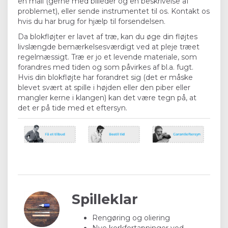
en mail (gerne med billeder og en beskrivelse af
problemet), eller sende instrumentet til os. Kontakt os
hvis du har brug for hjælp til forsendelsen.
Da blokfløjter er lavet af træ, kan du øge din fløjtes
livslængde bemærkelsesværdigt ved at pleje træet
regelmæssigt. Træ er jo et levende materiale, som
forandres med tiden og som påvirkes af bl.a. fugt.
Hvis din blokfløjte har forandret sig (det er måske
blevet svært at spille i højden eller den piber eller
mangler kerne i klangen) kan det være tegn på, at
det er på tide med et eftersyn.
Spilleklar
Rengøring og oliering
Nye korkfortapninger ved