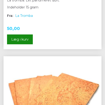
La tromba. Let parfumeret duft.
Indeholder 15 gram
Fra:
La Tromba
50,00
Læg i kurv