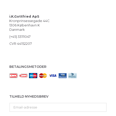
i.K.Gottfried ApS
Kronprinsessegade 44C
1306 København K
Danmark
(+45) 33111047
CVR 44152207
BETALINGSMETODER
TILMELD NYHEDSBREV
Email-
adresse