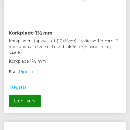
Korkplade 1½ mm
Korkplader i topkvalitet (10x15cm) i tykkelse 1½ mm. Til
reparation af diverse, f.eks. blokfløjter, klarinetter og
saxofon.
Korkplade 1½ mm
Fra:
Rigotti
135,00
Læg i kurv