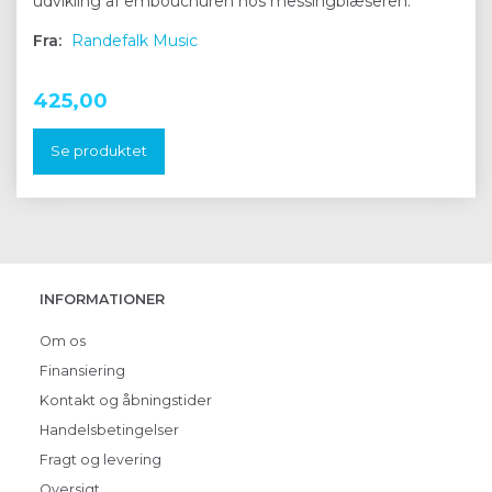
udvikling af embouchuren hos messingblæseren.
Fra:
Randefalk Music
425,00
Se produktet
INFORMATIONER
Om os
Finansiering
Kontakt og åbningstider
Handelsbetingelser
Fragt og levering
Oversigt