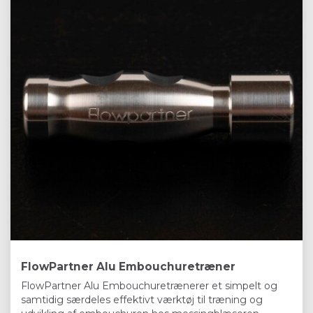
FlowPartner Alu Embouchuretræner
FlowPartner Alu Embouchuretrænerer et simpelt og
samtidig særdeles effektivt værktøj til træning og