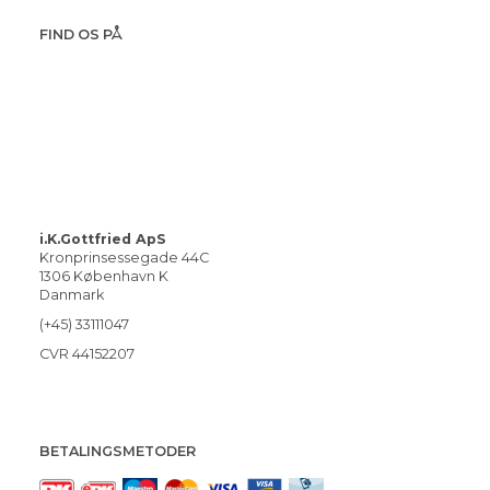
FIND OS PÅ
i.K.Gottfried ApS
Kronprinsessegade 44C
1306 København K
Danmark
(+45) 33111047
CVR 44152207
BETALINGSMETODER