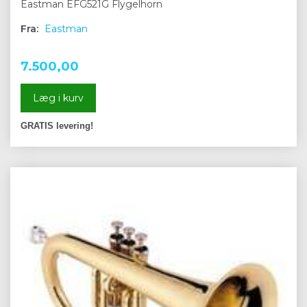
Eastman EFG521G Flygelhorn
Fra:
Eastman
7.500,00
Læg i kurv
GRATIS levering!