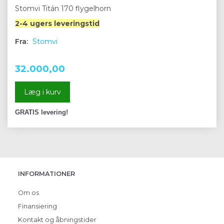
Stomvi Titán 170 flygelhorn
2-4 ugers leveringstid
Fra:
Stomvi
32.000,00
Læg i kurv
GRATIS levering!
INFORMATIONER
Om os
Finansiering
Kontakt og åbningstider