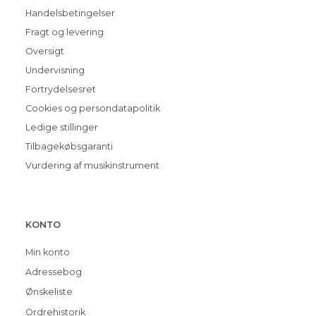
Handelsbetingelser
Fragt og levering
Oversigt
Undervisning
Fortrydelsesret
Cookies og persondatapolitik
Ledige stillinger
Tilbagekøbsgaranti
Vurdering af musikinstrument
KONTO
Min konto
Adressebog
Ønskeliste
Ordrehistorik