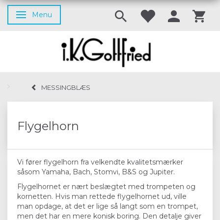
Menu
Skifte navigation
MESSINGBLÆS
Flygelhorn
Vi fører flygelhorn fra velkendte kvalitetsmærker
såsom Yamaha, Bach, Stomvi, B&S og Jupiter.
Flygelhornet er nært beslægtet med trompeten og
kornetten. Hvis man rettede flygelhornet ud, ville
man opdage, at det er lige så langt som en trompet,
men det har en mere konisk boring. Den detalje giver