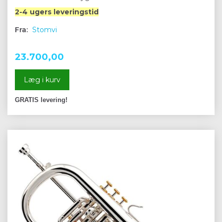
2-4 ugers leveringstid
Fra:
Stomvi
23.700,00
Læg i kurv
GRATIS levering!