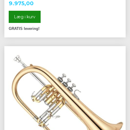
9.975,00
Læg i kurv
GRATIS levering!