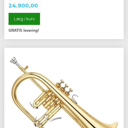
24.900,00
Læg i kurv
GRATIS levering!