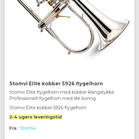
Stomvi Elite kobber 5926 flygelhorn
Stomvi Elite flygelhorn med kobber klangstykke.
Professionelt flygelhorn med lille boring.
Stomvi Elite kobber 5926 flygelhorn
2-4 ugers leveringstid
Fra:
Stomvi