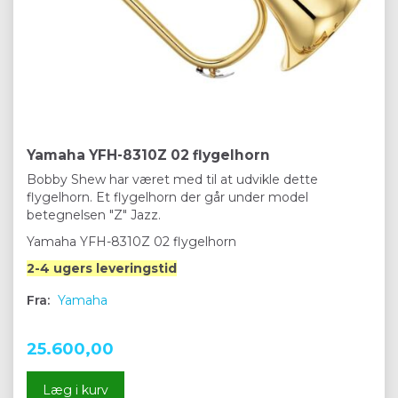
Yamaha YFH-8310Z 02 flygelhorn
Bobby Shew har været med til at udvikle dette
flygelhorn. Et flygelhorn der går under model
betegnelsen "Z" Jazz.
Yamaha YFH-8310Z 02 flygelhorn
2-4 ugers leveringstid
Fra:
Yamaha
25.600,00
Læg i kurv