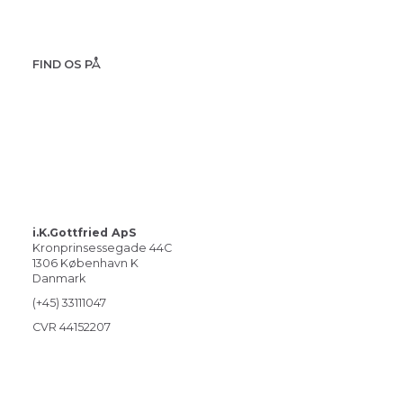
FIND OS PÅ
i.K.Gottfried ApS
Kronprinsessegade 44C
1306 København K
Danmark
(+45) 33111047
CVR 44152207