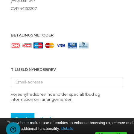
(+45) 33111047
CVR 44152207
BETALINGSMETODER
TILMELD NYHEDSBREV
Email-
adresse
Vores nyhedsbrev indeholder specialtilbud og
information om arrangementer.
Tilmeld
Afmeld
This website makes use of cookies to enhance browsing experience and
provide additional functionality.
Details