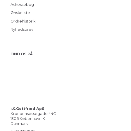
Adressebog
Ønskeliste
Ordrehistorik
Nyhedsbrev
FIND OS PÅ
i.K.Gottfried ApS
Kronprinsessegade 44C
1306 København K
Danmark