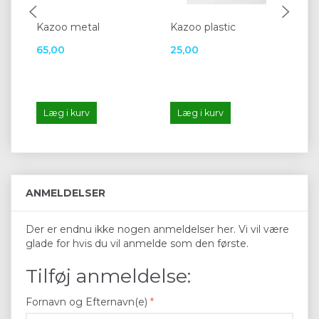
Kazoo metal
Kazoo plastic
La
65,00
25,00
70
Læg i kurv
Læg i kurv
L
ANMELDELSER
Der er endnu ikke nogen anmeldelser her. Vi vil være
glade for hvis du vil anmelde som den første.
Tilføj anmeldelse:
Fornavn og Efternavn(e)