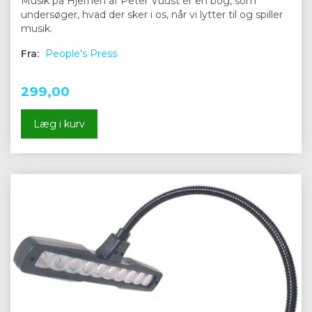
Musik på Hjernen af Peter Vuust er en bog, som
undersøger, hvad der sker i os, når vi lytter til og spiller
musik.
Fra:
People's Press
299,00
Læg i kurv