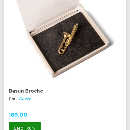
Basun Broche
Fra:
GeWa
169,00
Læg i kurv