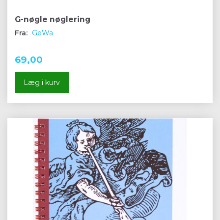
G-nøgle nøglering
Fra:
GeWa
69,00
Læg i kurv