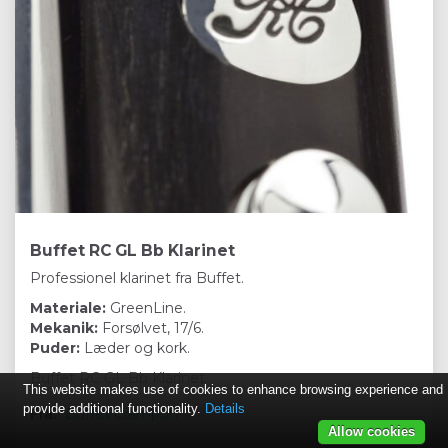
Buffet RC GL Bb Klarinet
Professionel klarinet fra Buffet.
Materiale:
GreenLine.
Mekanik:
Forsølvet, 17/6.
Puder:
Læder og kork.
Buffet RC GL Bb Klarinet
This website makes use of cookies to enhance browsing experience and
provide additional functionality.
Details
Fra:
Buffet Crampon
Allow cookies