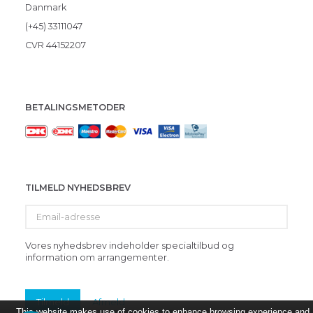
Danmark
(+45) 33111047
CVR 44152207
BETALINGSMETODER
TILMELD NYHEDSBREV
Email-
adresse
Vores nyhedsbrev indeholder specialtilbud og
information om arrangementer.
Tilmeld
Afmeld
This website makes use of cookies to enhance browsing experience and