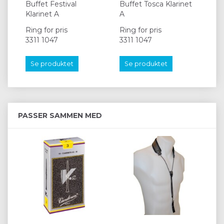
Buffet Festival
Buffet Tosca Klarinet
Se
Klarinet A
A
Kla
Ring for pris
Ring for pris
Rin
3311 1047
3311 1047
33
Se produktet
Se produktet
S
PASSER SAMMEN MED