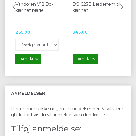
Vandoren V12 Bb-
BG C23E Læderrem til
Pr
klarinet blade
klarinet
A/B
265,00
345,00
1.
Læg i kurv
Læg i kurv
L
ANMELDELSER
Der er endnu ikke nogen anmeldelser her. Vi vil være
glade for hvis du vil anmelde som den første.
Tilføj anmeldelse: