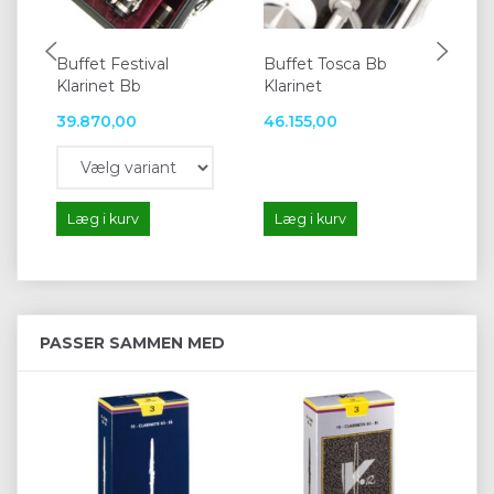
Buffet Festival
Buffet Tosca Bb
Buf
Klarinet Bb
Klarinet
Bb
39.870,00
46.155,00
Rin
33
Læg i kurv
Læg i kurv
S
PASSER SAMMEN MED