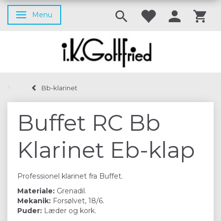
Menu
Skifte navigation
Bb-klarinet
Buffet RC Bb
Klarinet Eb-klap
Professionel klarinet fra Buffet.
Materiale:
Grenadil.
Mekanik:
Forsølvet, 18/6.
Puder:
Læder og kork.