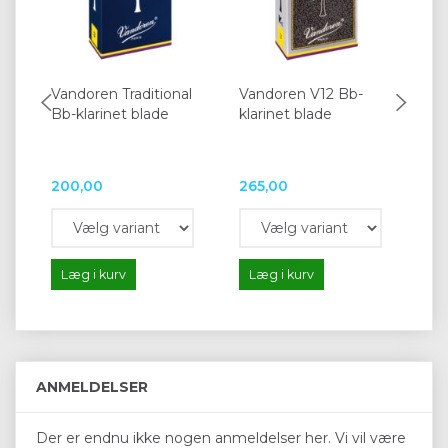
Vandoren Traditional
Vandoren V12 Bb-
Kl
Bb-klarinet blade
klarinet blade
Va
200,00
265,00
25
Læg i kurv
Læg i kurv
L
ANMELDELSER
Der er endnu ikke nogen anmeldelser her. Vi vil være