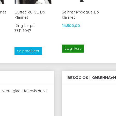
inet
Buffet RC GL Bb
Selmer Prologue Bb
Klarinet
klarinet
Ring for pris
14.500,00
3311 1047
Læg i kurv
Se produktet
BESØG OS I KØBENHAVN
 være glade for hvis du vil