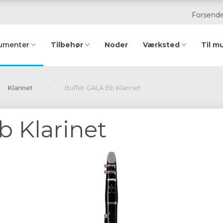
Forsende
Tilbehør
Noder
Værksted
Til m
rumenter
Klarinet
Buffet GALA Bb Klarinet
b Klarinet