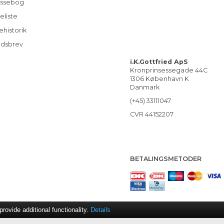
ssebog
eliste
ehistorik
dsbrev
i.K.Gottfried ApS
Kronprinsessegade 44C
1306 København K
Danmark
(+45) 33111047
CVR 44152207
BETALINGSMETODER
ovide additional functionality.
Details