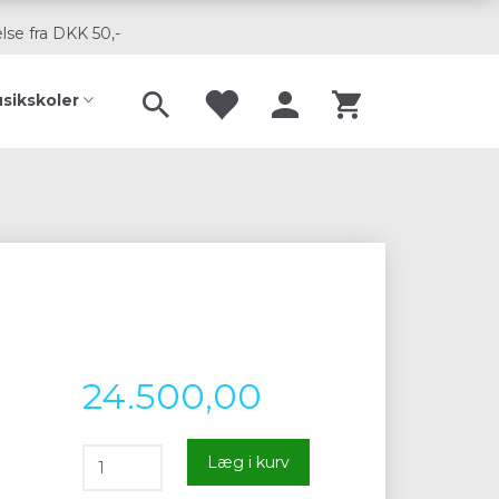
lse fra DKK 50,-
usikskoler
24.500,00
Læg i kurv