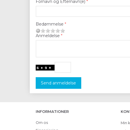
Fornavn og Efternavn(e)
Bedømmelse
Anmeldelse
Send anmeldelse
INFORMATIONER
KON
Om os
Min 