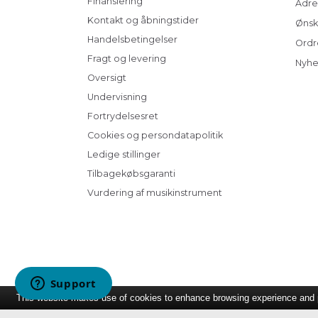
Finansiering
Adre
Kontakt og åbningstider
Ønsk
Handelsbetingelser
Ordr
Fragt og levering
Nyhe
Oversigt
Undervisning
Fortrydelsesret
Cookies og persondatapolitik
Ledige stillinger
Tilbagekøbsgaranti
Vurdering af musikinstrument
This website makes use of cookies to enhance browsing experience and pr