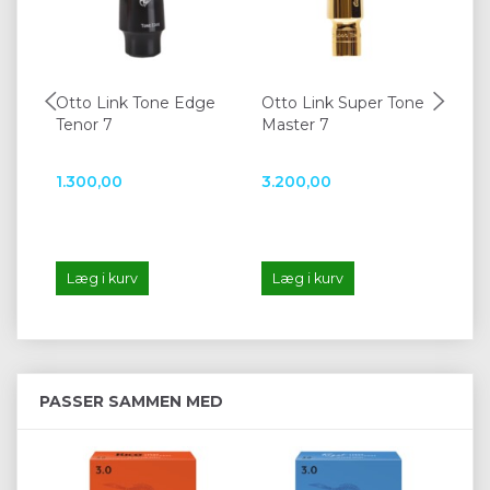
Otto Link Tone Edge
Otto Link Super Tone
Se
Tenor 7
Master 7
mu
1.300,00
3.200,00
1.6
Læg i kurv
Læg i kurv
L
PASSER SAMMEN MED