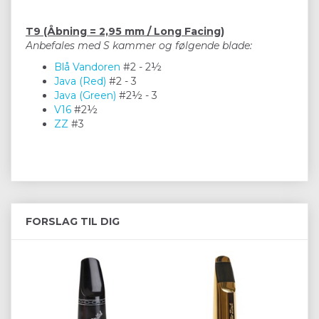
T9 (Åbning = 2,95 mm / Long Facing)
Anbefales med S kammer og følgende blade:
Blå Vandoren
#2 - 2½
Java (Red)
#2 - 3
Java (Green)
#2½ - 3
V16
#2½
ZZ
#3
FORSLAG TIL DIG