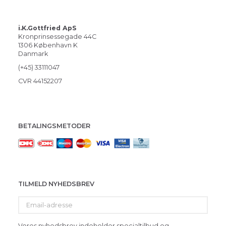
i.K.Gottfried ApS
Kronprinsessegade 44C
1306 København K
Danmark
(+45) 33111047
CVR 44152207
BETALINGSMETODER
TILMELD NYHEDSBREV
Email-
adresse
Vores nyhedsbrev indeholder specialtilbud og