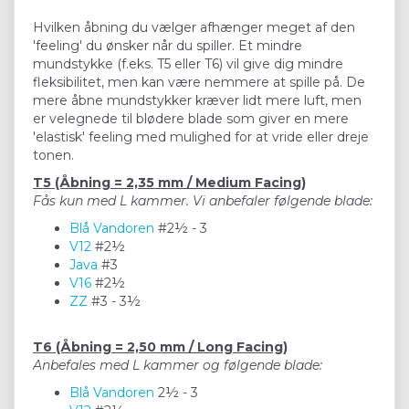
Hvilken åbning du vælger afhænger meget af den
'feeling' du ønsker når du spiller. Et mindre
mundstykke (f.eks. T5 eller T6) vil give dig mindre
fleksibilitet, men kan være nemmere at spille på. De
mere åbne mundstykker kræver lidt mere luft, men
er velegnede til blødere blade som giver en mere
'elastisk' feeling med mulighed for at vride eller dreje
tonen.
T5 (Åbning = 2,35 mm / Medium Facing)
Fås kun med L kammer. Vi anbefaler følgende blade:
Blå Vandoren
#2½ - 3
V12
#2½
Java
#3
V16
#2½
ZZ
#3 - 3½
T6 (Åbning = 2,50 mm / Long Facing)
Anbefales med L kammer og følgende blade:
Blå Vandoren
2½ - 3