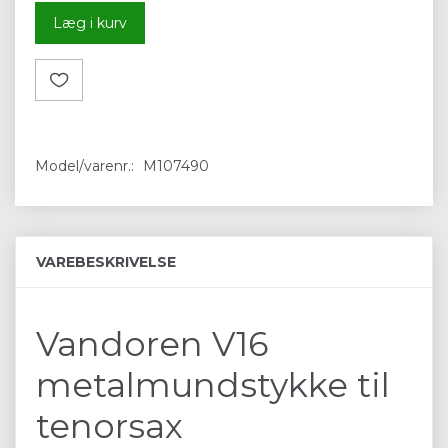
Læg i kurv
Model/varenr.:
M107490
VAREBESKRIVELSE
Vandoren V16
metalmundstykke til
tenorsax