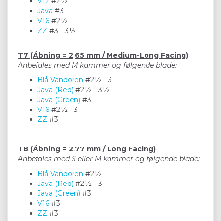
V12
#2½
Java
#3
V16
#2½
ZZ
#3 - 3½
T7 (Åbning = 2,65 mm / Medium-Long Facing)
Anbefales med M kammer og følgende blade:
Blå Vandoren
#2½ - 3
Java (Red)
#2½ - 3½
Java (Green)
#3
V16
#2½ - 3
ZZ
#3
T8 (Åbning = 2,77 mm / Long Facing)
Anbefales med S eller M kammer og følgende blade:
Blå Vandoren
#2½
Java (Red)
#2½ - 3
Java (Green)
#3
V16
#3
ZZ
#3