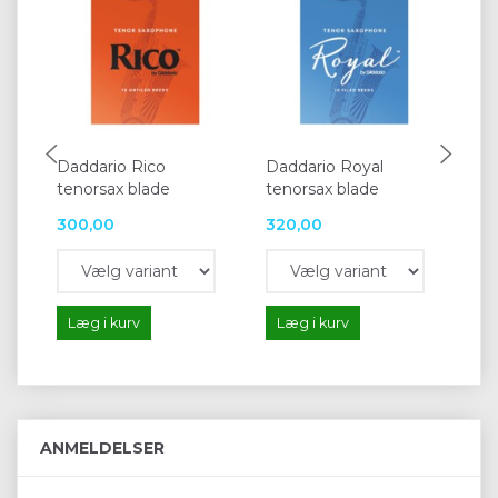
Daddario Rico
Daddario Royal
Da
tenorsax blade
tenorsax blade
Fil
300,00
320,00
17
Læg i kurv
Læg i kurv
L
ANMELDELSER