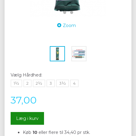
Zoom
Vælg
Hårdhed:
1½
2
2½
3
3½
4
37,00
Læg i kurv
Køb
10
eller flere til
34,40
pr stk.