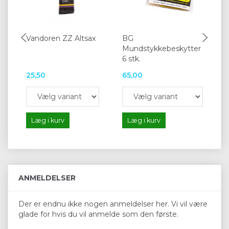
Vandoren ZZ Altsax
BG
BG
Mundstykkebeskytter
Te
6 stk.
25,50
65,00
18
Læg i kurv
Læg i kurv
L
ANMELDELSER
Der er endnu ikke nogen anmeldelser her. Vi vil være
glade for hvis du vil anmelde som den første.