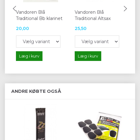
Vandoren Blå
Vandoren Blå
Va
Traditional Bb klarinet
Traditional Altsax
20,00
25,50
29
Læg i kurv
Læg i kurv
L
ANDRE KØBTE OGSÅ