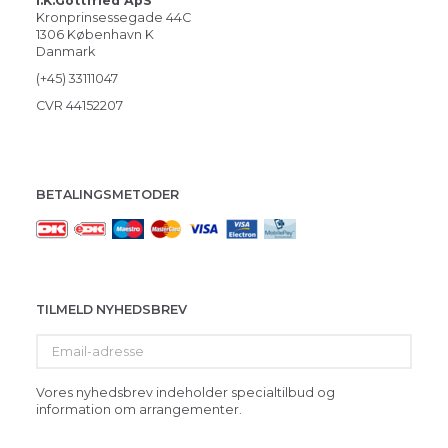
i.K.Gottfried ApS
Kronprinsessegade 44C
1306 København K
Danmark
(+45) 33111047
CVR 44152207
BETALINGSMETODER
TILMELD NYHEDSBREV
Email-
adresse
Vores nyhedsbrev indeholder specialtilbud og
information om arrangementer.