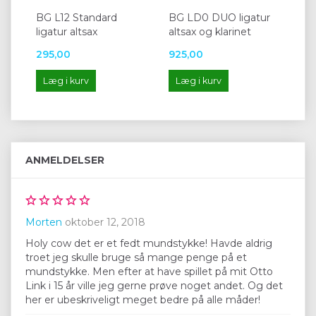
BG L12 Standard
BG LD0 DUO ligatur
Ric
ligatur altsax
altsax og klarinet
so
295,00
925,00
37
Læg i kurv
Læg i kurv
L
ANMELDELSER
Morten
oktober 12, 2018
Holy cow det er et fedt mundstykke! Havde aldrig
troet jeg skulle bruge så mange penge på et
mundstykke. Men efter at have spillet på mit Otto
Link i 15 år ville jeg gerne prøve noget andet. Og det
her er ubeskriveligt meget bedre på alle måder!