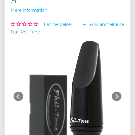
7*)
Mere information
1
anmeldelser
Skriv anmeldelse
Fra:
Phil-Tone