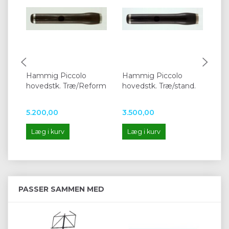
Hammig Piccolo
Hammig Piccolo
Ha
hovedstk. Træ/Reform
hovedstk. Træ/stand.
ho
std
5.200,00
3.500,00
5.
Læg i kurv
Læg i kurv
L
PASSER SAMMEN MED