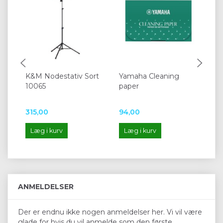
K&M Nodestativ Sort
Yamaha Cleaning
Ya
10065
paper
Pa
315,00
94,00
13
Læg i kurv
Læg i kurv
L
ANMELDELSER
Der er endnu ikke nogen anmeldelser her. Vi vil være
glade for hvis du vil anmelde som den første.