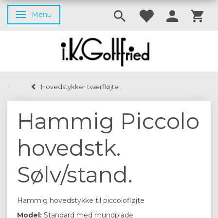
Menu
Skifte navigation
Hovedstykker tværfløjte
Hammig Piccolo
hovedstk.
Sølv/stand.
Hammig hovedstykke til piccolofløjte
Model:
Standard med mundplade