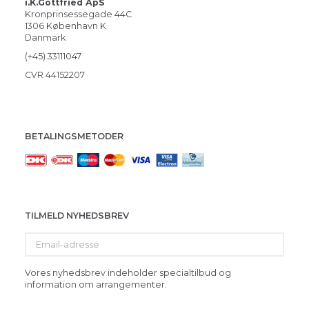
i.K.Gottfried ApS
Kronprinsessegade 44C
1306 København K
Danmark
(+45) 33111047
CVR 44152207
BETALINGSMETODER
TILMELD NYHEDSBREV
Email-
adresse
Vores nyhedsbrev indeholder specialtilbud og
information om arrangementer.