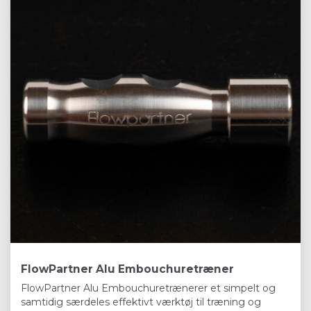
FlowPartner Alu Embouchuretræner
FlowPartner Alu Embouchuretrænerer et simpelt og
samtidig særdeles effektivt værktøj til træning og