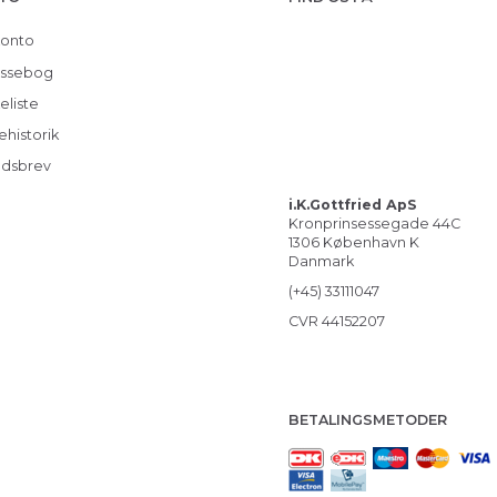
konto
ssebog
eliste
ehistorik
dsbrev
i.K.Gottfried ApS
Kronprinsessegade 44C
1306 København K
Danmark
(+45) 33111047
CVR 44152207
BETALINGSMETODER