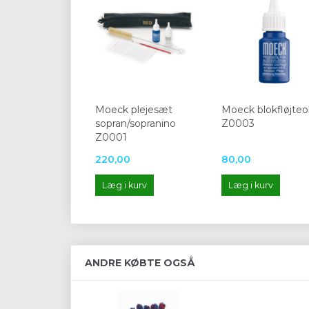
Moeck plejesæt
Moeck blokfløjteol
sopran/sopranino
Z0003
Z0001
220,00
80,00
Læg i kurv
Læg i kurv
ANDRE KØBTE OGSÅ