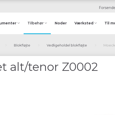
Forsende
rumenter
Noder
Værksted
Til m
Tilbehør
Blokfløjte
Vedligeholdel blokfløjte
Moeck 
t alt/tenor Z0002