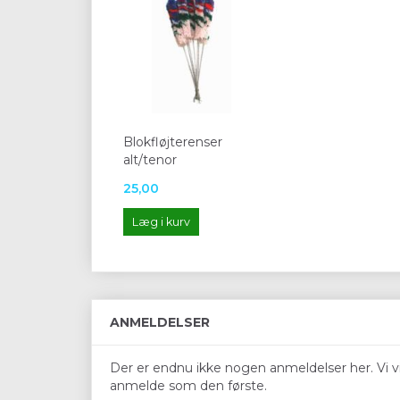
Blokfløjterenser
alt/tenor
25,00
Læg i kurv
ANMELDELSER
Der er endnu ikke nogen anmeldelser her. Vi vil
anmelde som den første.