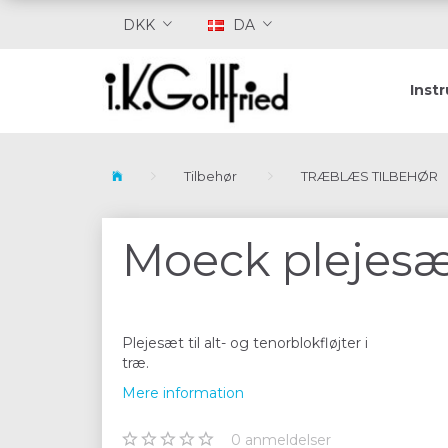
DKK
DA
Inst
Tilbehør
TRÆBLÆS TILBEHØR
Moeck plejesæ
Plejesæt til alt- og tenorblokfløjter i
træ.
Mere information
0
anmeldelser