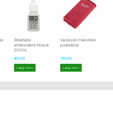
ie
Blokfløjte
Vandoren mikrofiber
antikondens Moeck
pudseklud
Z0004
80,00
135,00
Læg i kurv
Læg i kurv