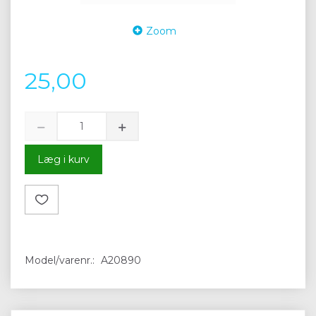
Zoom
25,00
Læg i kurv
Model/varenr.:
A20890