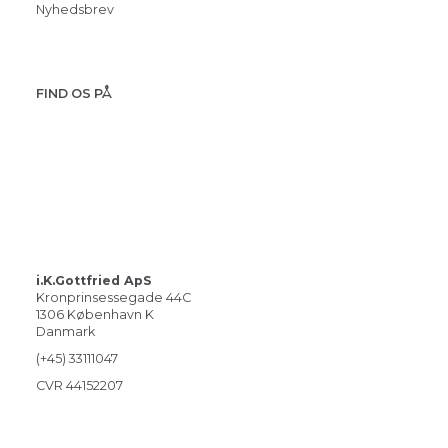
Nyhedsbrev
FIND OS PÅ
i.K.Gottfried ApS
Kronprinsessegade 44C
1306 København K
Danmark
(+45) 33111047
CVR 44152207