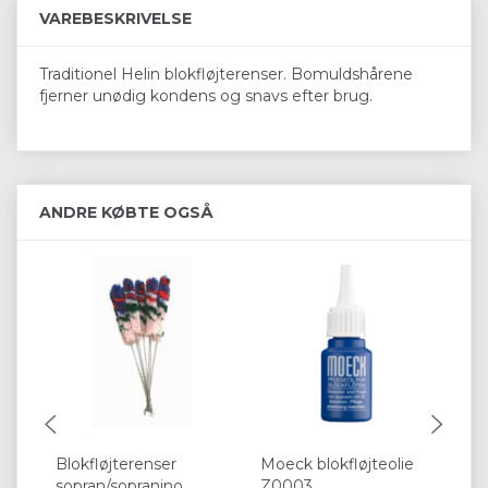
VAREBESKRIVELSE
Traditionel Helin blokfløjterenser. Bomuldshårene
fjerner unødig kondens og snavs efter brug.
ANDRE KØBTE OGSÅ
Blokfløjterenser
Moeck blokfløjteolie
K&
sopran/sopranino
Z0003
Ø 