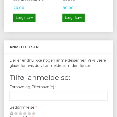
20,00
80,00
13
Læg i kurv
Læg i kurv
L
ANMELDELSER
Der er endnu ikke nogen anmeldelser her. Vi vil være
glade for hvis du vil anmelde som den første.
Tilføj anmeldelse:
Fornavn og Efternavn(e)
Bedømmelse