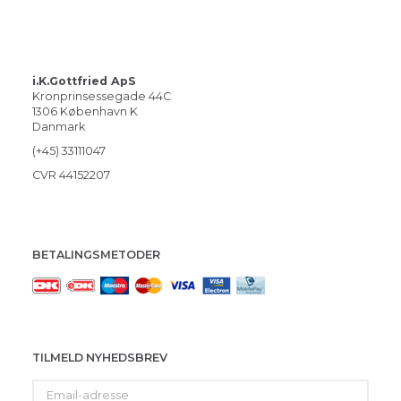
i.K.Gottfried ApS
Kronprinsessegade 44C
1306 København K
Danmark
(+45) 33111047
CVR 44152207
BETALINGSMETODER
TILMELD NYHEDSBREV
Email-