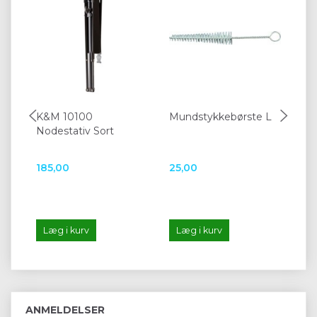
K&M 10100
Mundstykkebørste L
i.K
Nodestativ Sort
Ge
No
185,00
25,00
30
Læg i kurv
Læg i kurv
L
ANMELDELSER