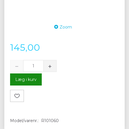
Zoom
145,00
Læg i kurv
Model/varenr.:
R101060