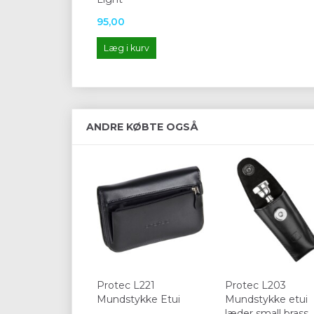
95,00
Læg i kurv
ANDRE KØBTE OGSÅ
Protec L221
Protec L203
Mundstykke Etui
Mundstykke etui
læder small brass