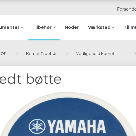
Forsende
rumenter
Noder
Værksted
Til m
Tilbehør
HØR
Kornet Tilbehør
Vedligehold kornet
edt bøtte