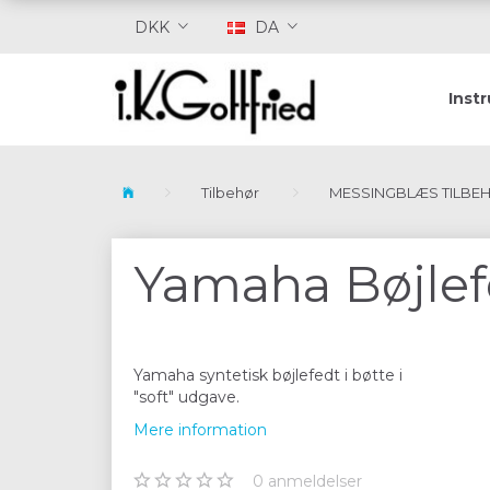
DKK
DA
Inst
Tilbehør
MESSINGBLÆS TILBE
Yamaha Bøjlef
Yamaha syntetisk bøjlefedt i bøtte i
"soft" udgave.
Mere information
0
anmeldelser