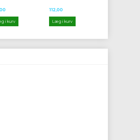
,00
112,00
g i kurv
Læg i kurv