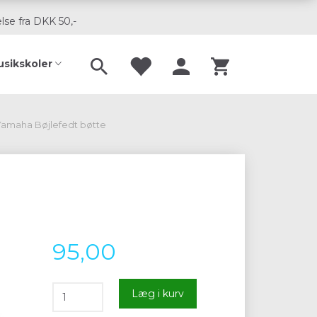
lse fra DKK 50,-
usikskoler
Yamaha Bøjlefedt bøtte
95,00
Læg i kurv