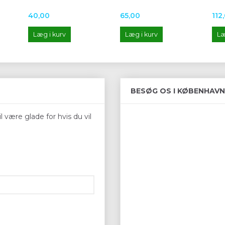
40,00
65,00
112
Læg i kurv
Læg i kurv
Læ
BESØG OS I KØBENHAVN
 være glade for hvis du vil