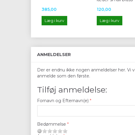
385,00
120,00
Læg i kurv
Læg i kurv
ANMELDELSER
Der er endnu ikke nogen anmeldelser her. Vi vil
anmelde som den første.
Tilføj anmeldelse:
Fornavn og Efternavn(e)
Bedømmelse