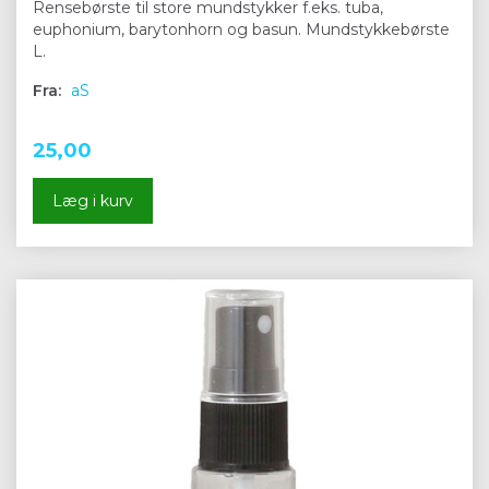
Rensebørste til store mundstykker f.eks. tuba,
euphonium, barytonhorn og basun. Mundstykkebørste
L.
Fra:
aS
25,00
Læg i kurv