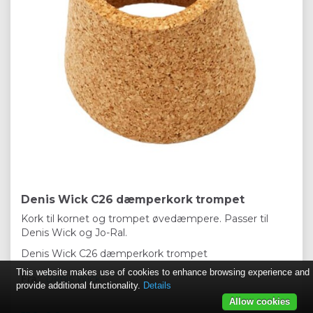
Denis Wick C26 dæmperkork trompet
Kork til kornet og trompet øvedæmpere. Passer til
Denis Wick og Jo-Ral.
Denis Wick C26 dæmperkork trompet
This website makes use of cookies to enhance browsing experience and
Fra:
Denis Wick
provide additional functionality.
Details
Allow cookies