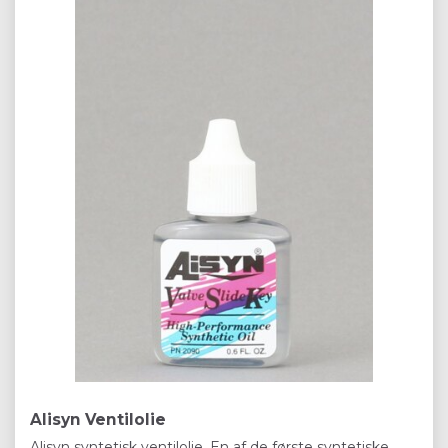
Alisyn Ventilolie
Alisyn syntetisk ventilolie. En af de første syntetiske