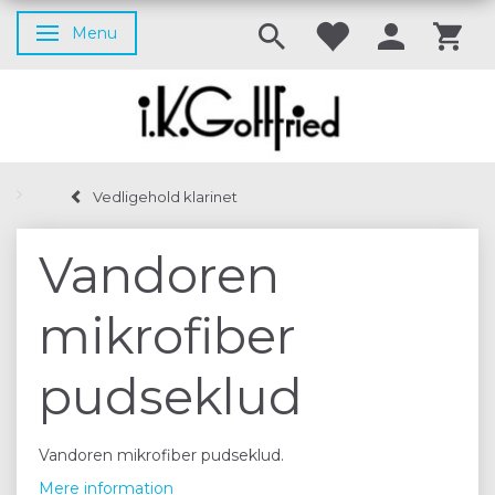
Menu
Skifte navigation
Vedligehold klarinet
Vandoren
mikrofiber
pudseklud
Vandoren mikrofiber pudseklud.
Mere information