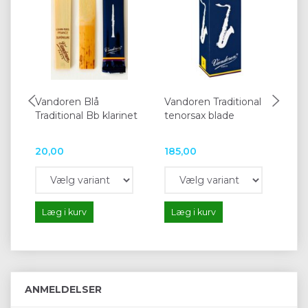
Vandoren Blå
Vandoren Traditional
La
Traditional Bb klarinet
tenorsax blade
Ya
20,00
185,00
11
Læg i kurv
Læg i kurv
L
ANMELDELSER