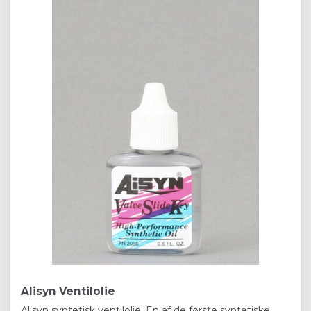
Alisyn Ventilolie
Alisyn syntetisk ventilolie. En af de første syntetiske