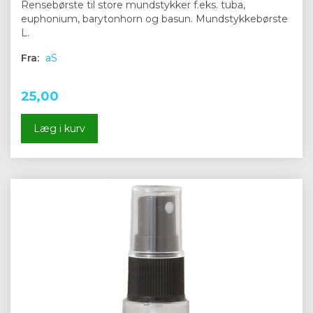
Rensebørste til store mundstykker f.eks. tuba,
euphonium, barytonhorn og basun. Mundstykkebørste
L.
Fra:
aS
25,00
Læg i kurv