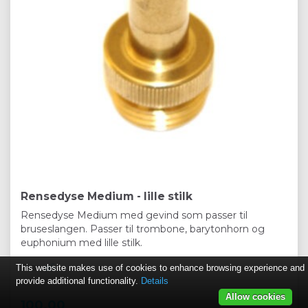
Rensedyse Medium - lille stilk
Rensedyse Medium med gevind som passer til
bruseslangen. Passer til trombone, barytonhorn og
euphonium med lille stilk.
Fra:
aS
This website makes use of cookies to enhance browsing experience and
provide additional functionality.
Details
Allow cookies
100,00