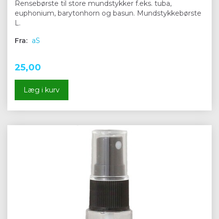
Rensebørste til store mundstykker f.eks. tuba,
euphonium, barytonhorn og basun. Mundstykkebørste
L.
Fra:
aS
25,00
Læg i kurv