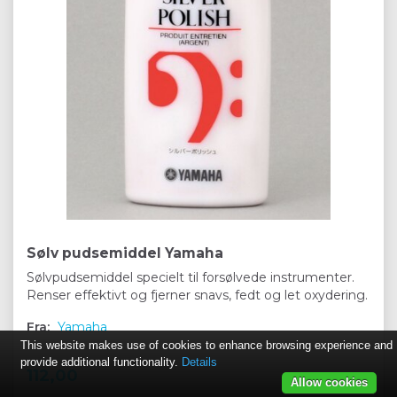
Sølv pudsemiddel Yamaha
Sølvpudsemiddel specielt til forsølvede instrumenter.
Renser effektivt og fjerner snavs, fedt og let oxydering.
Fra:
Yamaha
This website makes use of cookies to enhance browsing experience and
provide additional functionality.
Details
112,00
Allow cookies