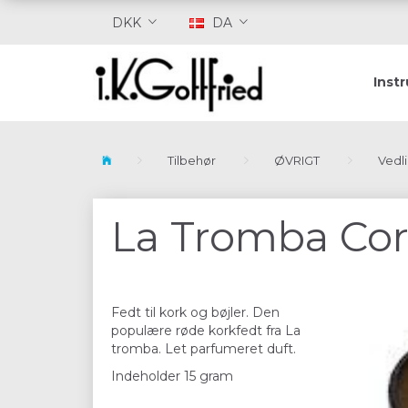
DKK
DA
Inst
Tilbehør
ØVRIGT
Vedl
La Tromba Cor
Fedt til kork og bøjler. Den
populære røde korkfedt fra La
tromba. Let parfumeret duft.
Indeholder 15 gram