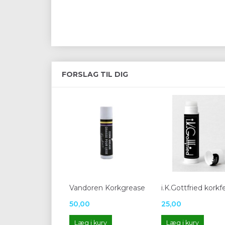
FORSLAG TIL DIG
Vandoren Korkgrease
i.K.Gottfried korkf
50,00
25,00
Læg i kurv
Læg i kurv