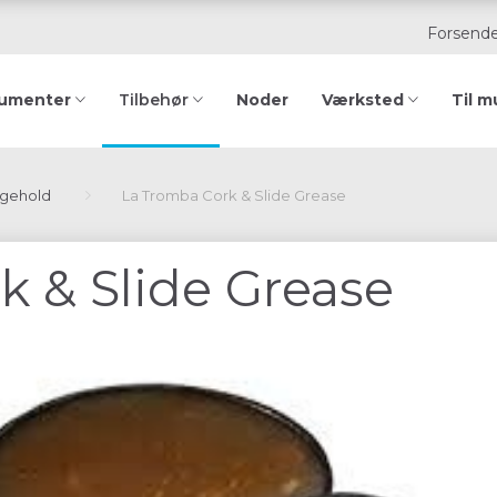
Forsende
rumenter
Noder
Værksted
Til m
Tilbehør
igehold
La Tromba Cork & Slide Grease
k & Slide Grease