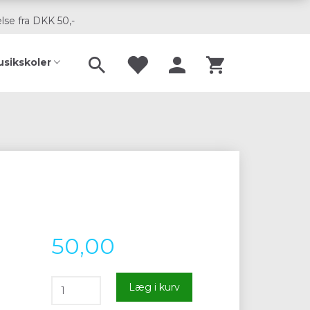
lse fra DKK 50,-
usikskoler
50,00
Læg i kurv