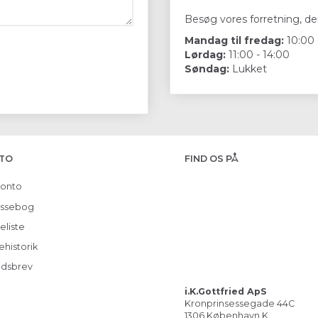
Besøg vores forretning, der
Mandag til fredag:
10:00 
Lørdag:
11:00 - 14:00
Søndag:
Lukket
TO
FIND OS PÅ
konto
ssebog
eliste
ehistorik
dsbrev
i.K.Gottfried ApS
Kronprinsessegade 44C
1306 København K