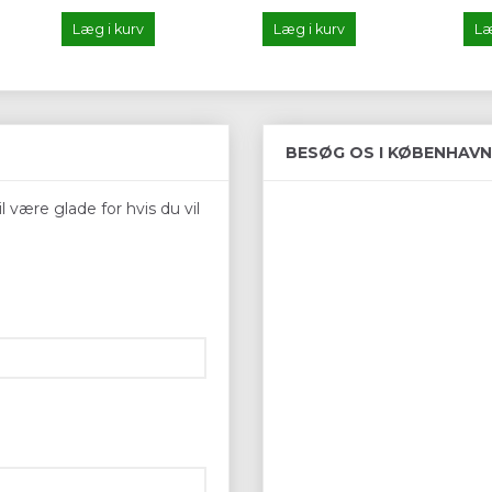
Læg i kurv
Læg i kurv
Læ
BESØG OS I KØBENHAVN
 være glade for hvis du vil