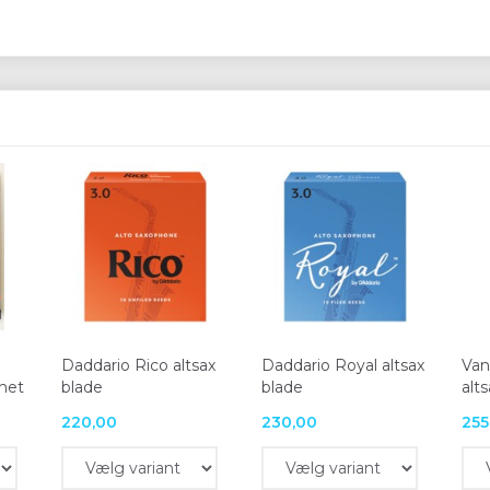
Daddario Rico altsax
Daddario Royal altsax
Van
inet
blade
blade
alt
220,00
230,00
255