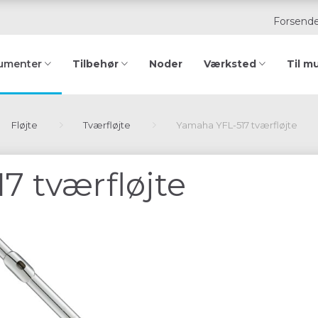
Forsende
Tilbehør
Noder
Værksted
Til m
rumenter
Fløjte
Tværfløjte
Yamaha YFL-517 tværfløjte
7 tværfløjte