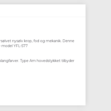
orsølvet nysølv krop, fod og mekanik. Denne
se model YFL-577
 klangfarver. Type Am hovedstykket tilbyder