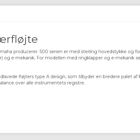
rfløjte
 Yamaha producerer. 500 serien er med sterling hovedstykke og f
er) og e-mekanik. For modellen med ringklapper og e-mekanik 
lavede fløjters type A design, som tilbyder en bredere palet af
ance over alle instrumentets registre.