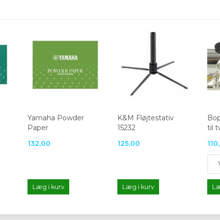
Yamaha Powder
K&M Fløjtestativ
Bop
Paper
15232
til 
132,00
125,00
110
Læg i kurv
Læg i kurv
Læ