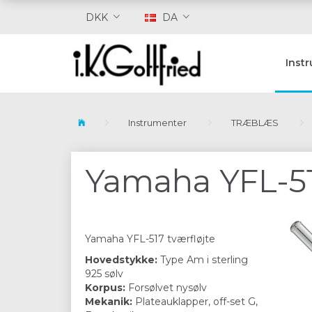
DKK
DA
Inst
Instrumenter
TRÆBLÆS
Yamaha YFL-51
Yamaha YFL-517 tværfløjte
Hovedstykke:
Type Am i sterling
925 sølv
Korpus:
Forsølvet nysølv
Mekanik:
Plateauklapper, off-set G,