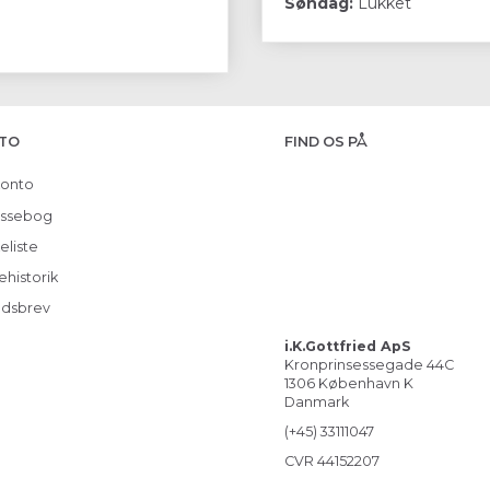
Søndag:
Lukket
TO
FIND OS PÅ
konto
ssebog
eliste
ehistorik
dsbrev
i.K.Gottfried ApS
Kronprinsessegade 44C
1306 København K
Danmark
(+45) 33111047
CVR 44152207