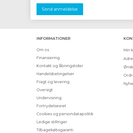
Send anmeldelse
INFORMATIONER
KON
Om os
Min 
Finansiering
Adre
Kontakt og åbningstider
Ønsk
Handelsbetingelser
Ordr
Fragt og levering
Nyhe
Oversigt
Undervisning
Fortrydelsesret
Cookies og persondatapolitik
Ledige stillinger
Tilbagekøbsgaranti