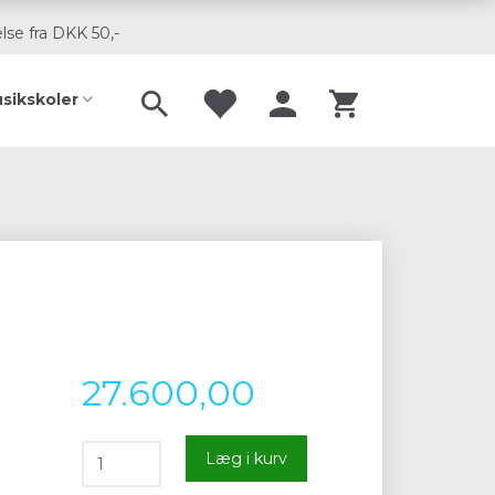
lse fra DKK 50,-
usikskoler
27.600,00
Læg i kurv