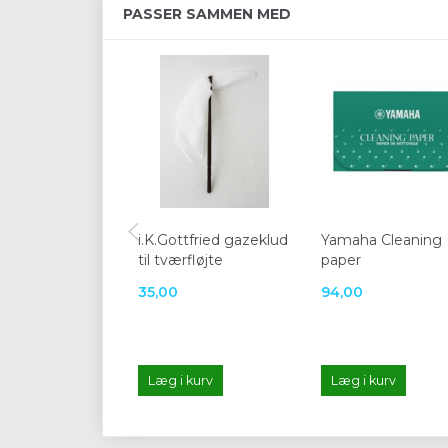
PASSER SAMMEN MED
i.K.Gottfried gazeklud
Yamaha Cleaning
til tværfløjte
paper
35,00
94,00
Læg i kurv
Læg i kurv