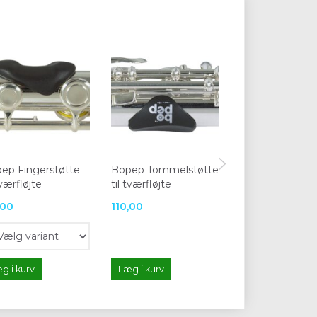
ep Fingerstøtte
Bopep Tommelstøtte
Practice Book f
tværfløjte
til tværfløjte
Flute Books 1-6
,00
110,00
300,00
g i kurv
Læg i kurv
Læg i kurv