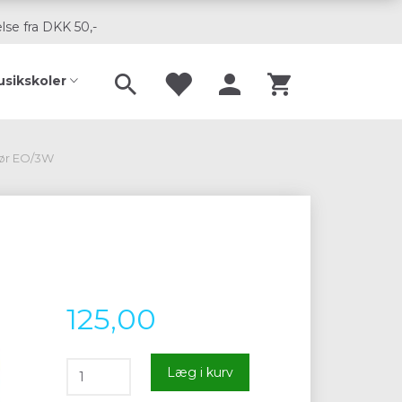
lse fra DKK 50,-
usikskoler
rør EO/3W
125,00
Læg i kurv