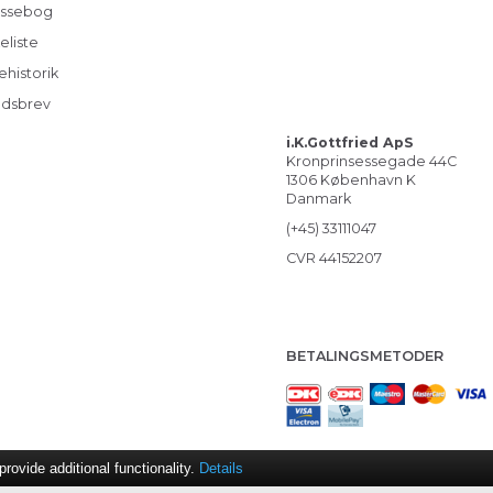
ssebog
eliste
ehistorik
dsbrev
i.K.Gottfried ApS
Kronprinsessegade 44C
1306 København K
Danmark
(+45) 33111047
CVR 44152207
BETALINGSMETODER
ovide additional functionality.
Details