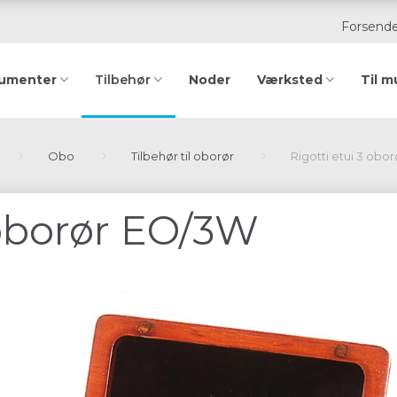
Forsende
rumenter
Noder
Værksted
Til m
Tilbehør
Obo
Tilbehør til oborør
Rigotti etui 3 obo
 oborør EO/3W