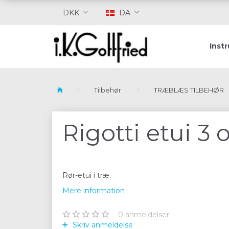
DKK
DA
Inst
Tilbehør
TRÆBLÆS TILBEHØR
Rigotti etui 3
Rør-etui i træ.
Mere information
0
anmeldelser
Skriv anmeldelse