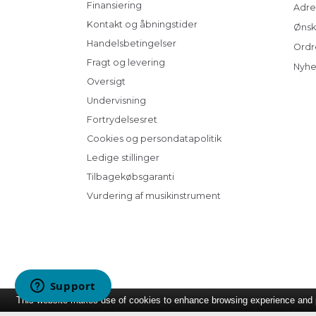
Finansiering
Adre
Kontakt og åbningstider
Ønsk
Handelsbetingelser
Ordr
Fragt og levering
Nyhe
Oversigt
Undervisning
Fortrydelsesret
Cookies og persondatapolitik
Ledige stillinger
Tilbagekøbsgaranti
Vurdering af musikinstrument
This website makes use of cookies to enhance browsing experience and pr