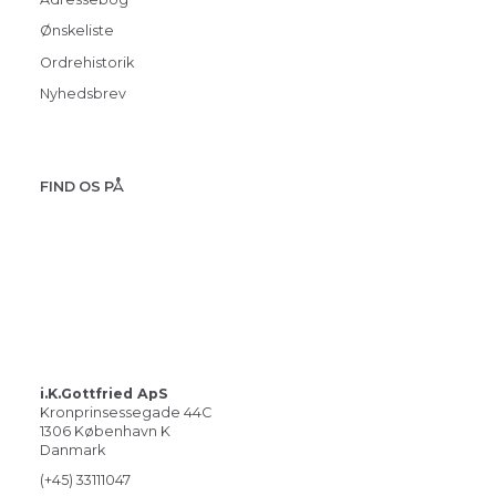
Ønskeliste
Ordrehistorik
Nyhedsbrev
FIND OS PÅ
i.K.Gottfried ApS
Kronprinsessegade 44C
1306 København K
Danmark
(+45) 33111047