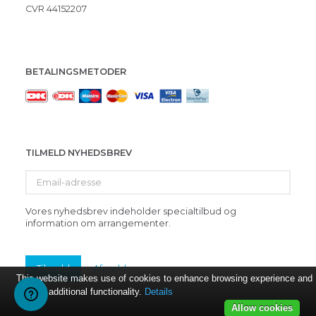
CVR 44152207
BETALINGSMETODER
TILMELD NYHEDSBREV
Email-
adresse
Vores nyhedsbrev indeholder specialtilbud og
information om arrangementer.
Tilmeld
Afmeld
This website makes use of cookies to enhance browsing experience and
provide additional functionality.
Details
Allow cookies