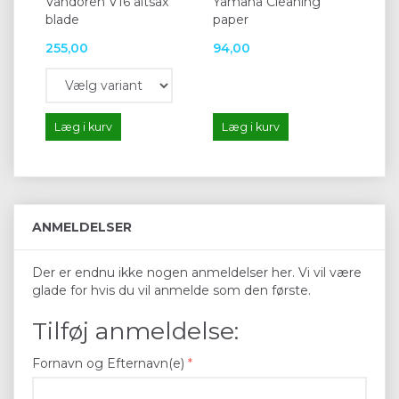
Vandoren V16 altsax
Yamaha Cleaning
Ya
blade
paper
255,00
94,00
95
Læg i kurv
Læg i kurv
L
ANMELDELSER
Der er endnu ikke nogen anmeldelser her. Vi vil være
glade for hvis du vil anmelde som den første.
Tilføj anmeldelse:
Fornavn og Efternavn(e)