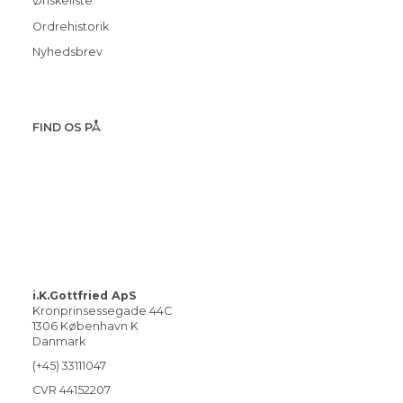
Ønskeliste
Ordrehistorik
Nyhedsbrev
FIND OS PÅ
i.K.Gottfried ApS
Kronprinsessegade 44C
1306 København K
Danmark
(+45) 33111047
CVR 44152207