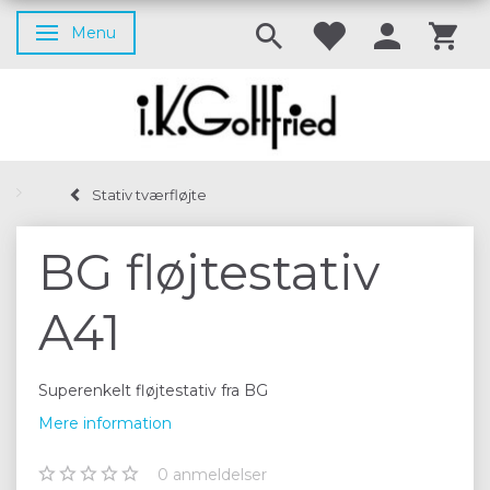
Menu
Skifte navigation
Stativ tværfløjte
BG fløjtestativ
A41
Superenkelt fløjtestativ fra BG
Mere information
0
anmeldelser