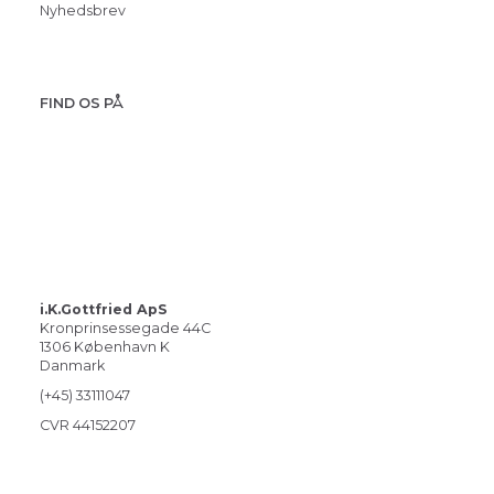
Nyhedsbrev
FIND OS PÅ
i.K.Gottfried ApS
Kronprinsessegade 44C
1306 København K
Danmark
(+45) 33111047
CVR 44152207