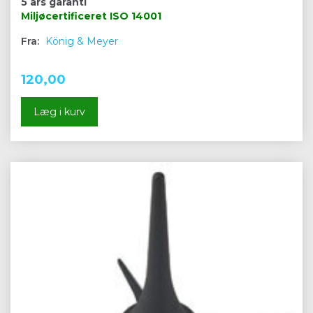
5 års garanti
Miljøcertificeret
ISO 14001
Fra:
König & Meyer
120,00
Læg i kurv