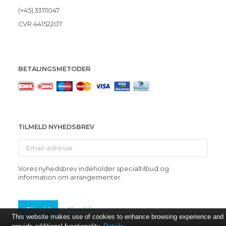
(+45) 33111047
CVR 44152207
BETALINGSMETODER
TILMELD NYHEDSBREV
Email-
adresse
Vores nyhedsbrev indeholder specialtilbud og
information om arrangementer.
Tilmeld
Afmeld
This website makes use of cookies to enhance browsing experience and