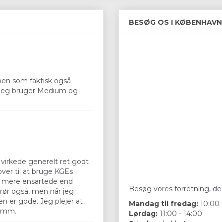
BESØG OS I KØBENHAVN
 men som faktisk også
. Jeg bruger Medium og
virkede generelt ret godt
ver til at bruge KGEs
 er mere ensartede end
Besøg vores forretning, der
rør også, men når jeg
n er gode. Jeg plejer at
Mandag til fredag:
10:00 
47mm.
Lørdag:
11:00 - 14:00