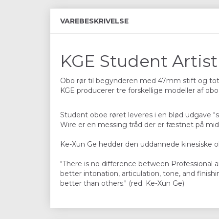
VAREBESKRIVELSE
KGE Student Artis
Obo rør til begynderen med 47mm stift og t
KGE producerer tre forskellige modeller af obo
Student oboe røret leveres i en blød udgave "
Wire er en messing tråd der er fæstnet på midt
Ke-Xun Ge hedder den uddannede kinesiske oboi
"There is no difference between Professional 
better intonation, articulation, tone, and fin
better than others." (red. Ke-Xun Ge)