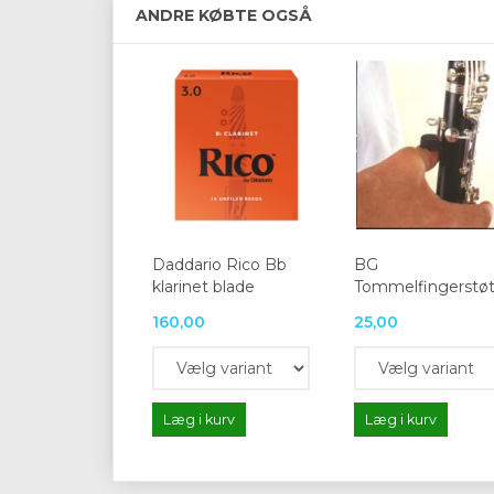
ANDRE KØBTE OGSÅ
Daddario Rico Bb
BG
klarinet blade
Tommelfingerstø
160,00
25,00
Læg i kurv
Læg i kurv