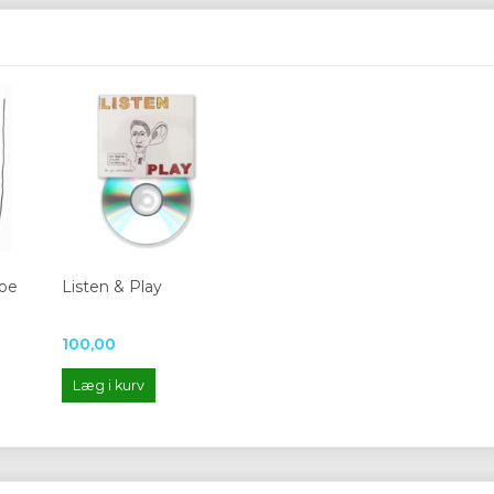
oe
Listen & Play
100,00
Læg i kurv