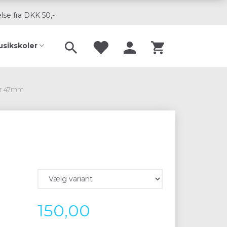
lse fra DKK 50,-
usikskoler
ør 47mm
150,00