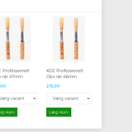
 Professionelt
KGE Professionelt
 rør 47mm
Obo rør 46mm
,00
215,00
g i kurv
Læg i kurv