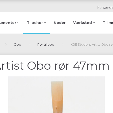
Forsende
rumenter
Noder
Værksted
Til m
Tilbehør
Obo
Rør til obo
KGE Student Artist Obo r
rtist Obo rør 47mm