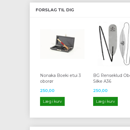
FORSLAG TIL DIG
Nonaka Boeki etui 3
BG Renseklud Ob
oborør
Silke A36
250,00
250,00
Læg i kurv
Læg i kurv