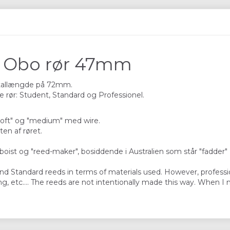
t Obo rør 47mm
otallængde på 72mm.
e rør: Student, Standard og Professionel.
soft" og "medium" med wire.
en af røret.
st og "reed-maker", bosiddende i Australien som står "fadder" t
and Standard reeds in terms of materials used. However, profess
ishing, etc…. The reeds are not intentionally made this way. Whe