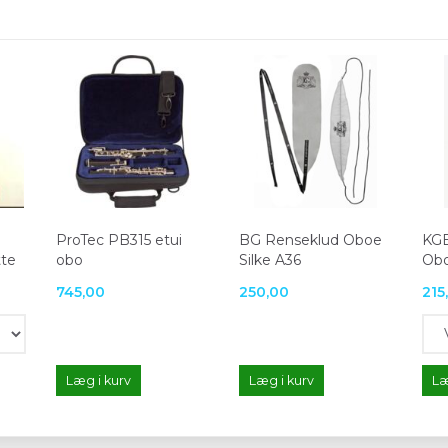
ProTec PB315 etui
BG Renseklud Oboe
KGE
tte
obo
Silke A36
Obo
745,00
250,00
215
Læg i kurv
Læg i kurv
Læ