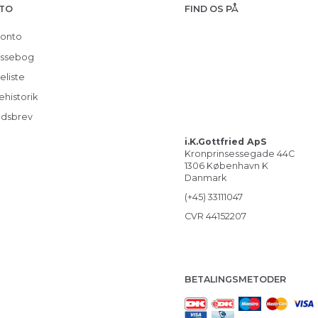
TO
FIND OS PÅ
konto
ssebog
eliste
ehistorik
dsbrev
i.K.Gottfried ApS
Kronprinsessegade 44C
1306 København K
Danmark
(+45) 33111047
CVR 44152207
BETALINGSMETODER