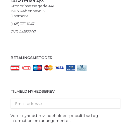
i.K.Gottfried ApS
Kronprinsessegade 44C
1306 København K
Danmark
(+45) 33111047
CVR 44152207
BETALINGSMETODER
TILMELD NYHEDSBREV
Email-
adresse
Vores nyhedsbrev indeholder specialtilbud og
information om arrangementer.