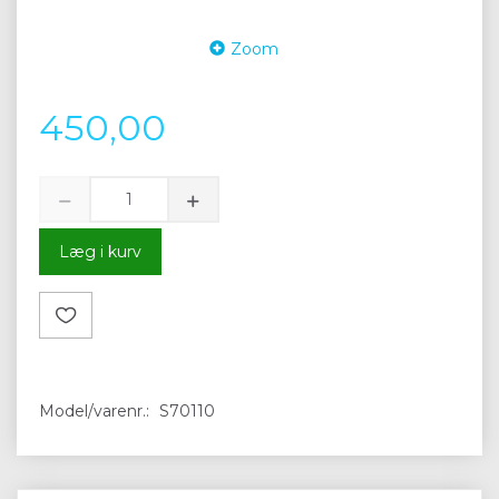
Zoom
450,00
Læg i kurv
Model/varenr.:
S70110