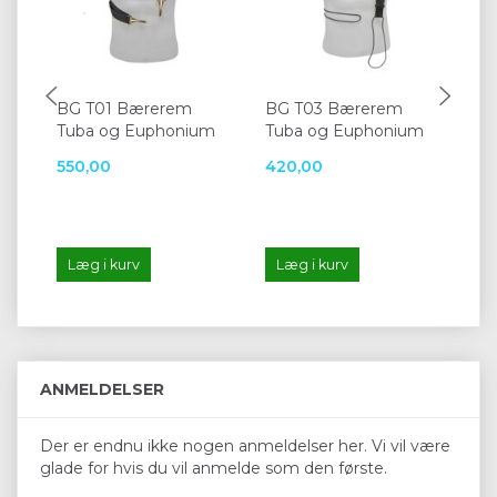
BG T01 Bærerem
BG T03 Bærerem
Ne
Tuba og Euphonium
Tuba og Euphonium
Tu
550,00
420,00
67
Læg i kurv
Læg i kurv
L
ANMELDELSER
Der er endnu ikke nogen anmeldelser her. Vi vil være
glade for hvis du vil anmelde som den første.