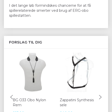
I det lange løb formindskes chancerne for at få
spillerelaterede smerter ved brug af ERG-obo
spillestøtten.
FORSLAG TIL DIG
BG O33 Obo Nylon
Zappatini Synthesis
BG
Rem
sele
Re