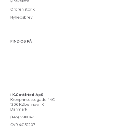
Ønskeliste
Ordrehistorik
Nyhedsbrev
FIND OS PÅ
i.K.Gottfried ApS
Kronprinsessegade 44C
1306 København K
Danmark
(+45) 33111047
CVR 44152207