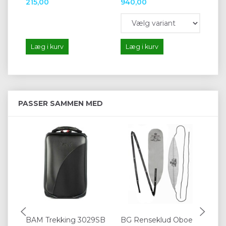
215,00
940,00
21
Læg i kurv
Læg i kurv
L
PASSER SAMMEN MED
BAM Trekking 3029SB
BG Renseklud Oboe
Gå