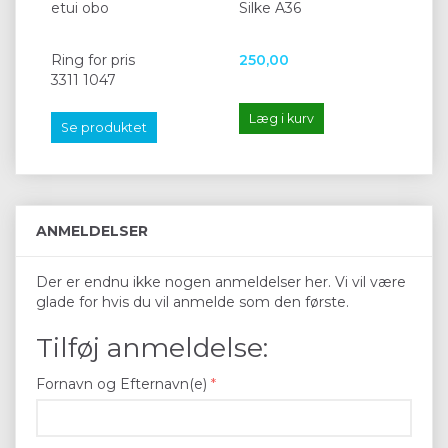
etui obo
Silke A36
Ring for pris
250,00
50
3311 1047
Læg i kurv
L
Se produktet
ANMELDELSER
Der er endnu ikke nogen anmeldelser her. Vi vil være
glade for hvis du vil anmelde som den første.
Tilføj anmeldelse:
Fornavn og Efternavn(e)