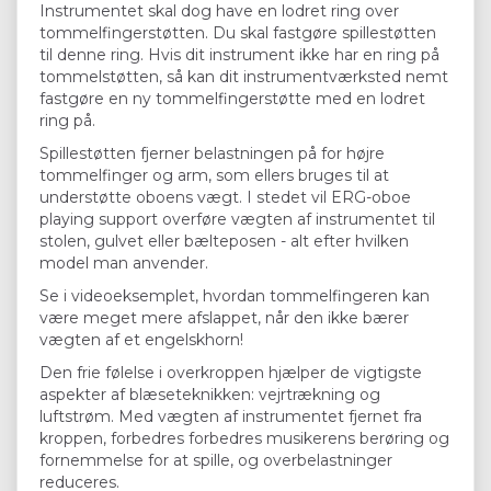
Instrumentet skal dog have en lodret ring over
tommelfingerstøtten. Du skal fastgøre spillestøtten
til denne ring. Hvis dit instrument ikke har en ring på
tommelstøtten, så kan dit instrumentværksted nemt
fastgøre en ny tommelfingerstøtte med en lodret
ring på.
Spillestøtten fjerner belastningen på for højre
tommelfinger og arm, som ellers bruges til at
understøtte oboens vægt. I stedet vil ERG-oboe
playing support overføre vægten af ​​instrumentet til
stolen, gulvet eller bælteposen - alt efter hvilken
model man anvender.
Se i videoeksemplet, hvordan tommelfingeren kan
være meget mere afslappet, når den ikke bærer
vægten af ​​et engelskhorn!
Den frie følelse i overkroppen hjælper de vigtigste
aspekter af blæseteknikken: vejrtrækning og
luftstrøm. Med vægten af ​​instrumentet fjernet fra
kroppen, forbedres forbedres musikerens berøring og
fornemmelse for at spille, og overbelastninger
reduceres.