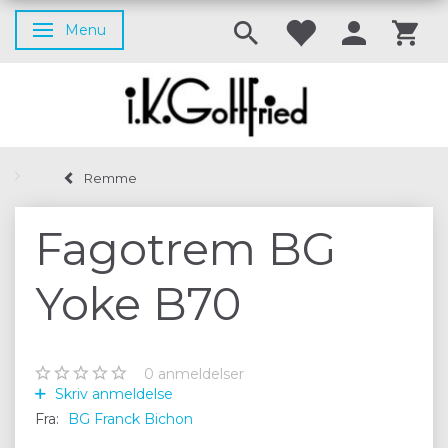
Menu
Skifte navigation
Remme
Fagotrem BG
Yoke B70
0
anmeldelser
Skriv anmeldelse
Fra:
BG Franck Bichon