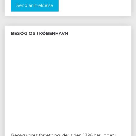
Send anmeldelse
BESØG OS I KØBENHAVN
Besøg vores forretning, der siden 1796 har ligget i