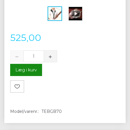
525,00
Læg i kurv
Model/varenr.:
TEBGB70