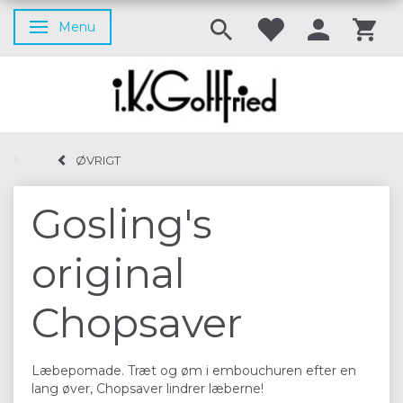
Menu
Skifte navigation
ØVRIGT
Gosling's
original
Chopsaver
Læbepomade. Træt og øm i embouchuren efter en
lang øver, Chopsaver lindrer læberne!