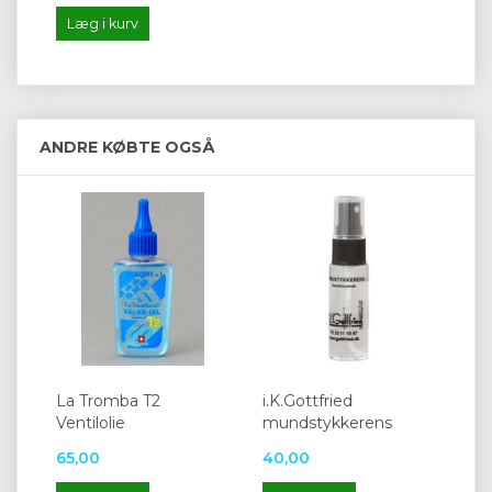
Læg i kurv
ANDRE KØBTE OGSÅ
La Tromba T2
i.K.Gottfried
Ventilolie
mundstykkerens
65,00
40,00