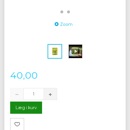
Zoom
40,00
Læg i kurv