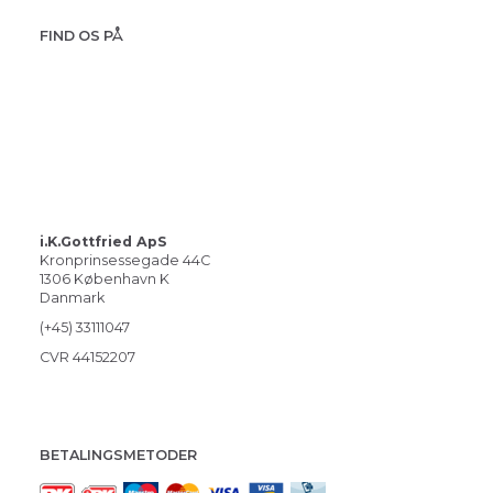
FIND OS PÅ
i.K.Gottfried ApS
Kronprinsessegade 44C
1306 København K
Danmark
(+45) 33111047
CVR 44152207
BETALINGSMETODER