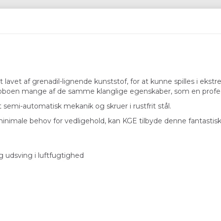
 lavet af grenadil-lignende kunststof, for at kunne spilles i eks
er oboen mange af de samme klanglige egenskaber, som en profes
semi-automatisk mekanik og skruer i rustfrit stål.
nimale behov for vedligehold, kan KGE tilbyde denne fantastiske
 udsving i luftfugtighed