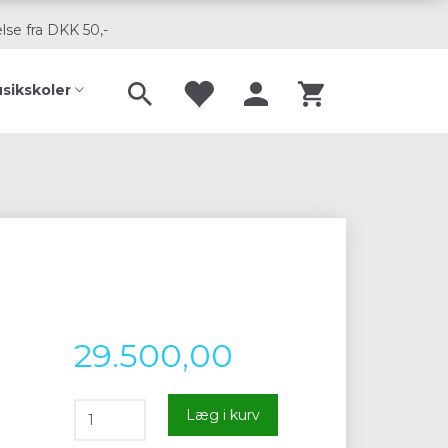
lse fra DKK 50,-
usikskoler
29.500,00
Læg i kurv