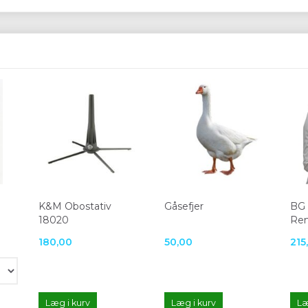
K&M Obostativ
Gåsefjer
BG 
18020
Rem
180,00
50,00
215
Læg i kurv
Læg i kurv
Læ