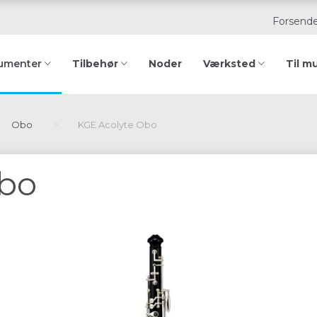
Forsende
Tilbehør
Noder
Værksted
Til m
rumenter
Obo
KGE Acolyte Obo
Obo