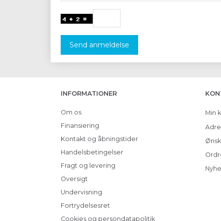
Send anmeldelse
INFORMATIONER
KON
Om os
Min 
Finansiering
Adre
Kontakt og åbningstider
Ønsk
Handelsbetingelser
Ordr
Fragt og levering
Nyhe
Oversigt
Undervisning
Fortrydelsesret
Cookies og persondatapolitik