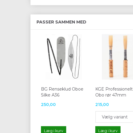
PASSER SAMMEN MED
BG Renseklud Oboe
KGE Professionelt
Silke A36
Obo rør 47mm
250,00
215,00
Læg i kurv
Læg i kurv