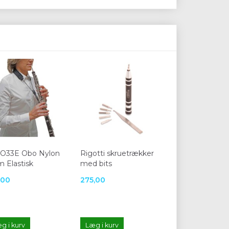
O33E Obo Nylon
Rigotti skruetrækker
 Elastisk
med bits
,00
275,00
g i kurv
Læg i kurv