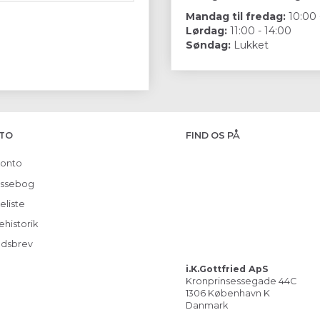
Mandag til fredag:
10:00 
Lørdag:
11:00 - 14:00
Søndag:
Lukket
TO
FIND OS PÅ
konto
ssebog
eliste
ehistorik
dsbrev
i.K.Gottfried ApS
Kronprinsessegade 44C
1306 København K
Danmark