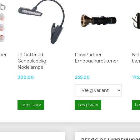
per
i.K.Gottfried
FlowPartner
Nil
Genopladelig
Embouchuretræner
bær
Nodelampe
300,00
255,00
175
Læg i kurv
Læg i kurv
Læ