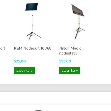
ort
K&M Nodepult 10068
Nilton Magic
nodestativ
525,00
595,00
Læg i kurv
Læg i kurv