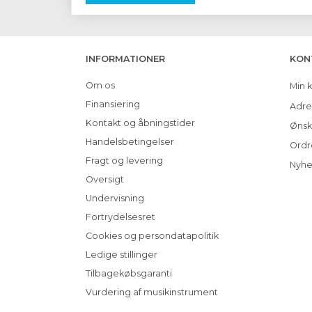
INFORMATIONER
KON
Om os
Min 
Finansiering
Adre
Kontakt og åbningstider
Ønsk
Handelsbetingelser
Ordr
Fragt og levering
Nyhe
Oversigt
Undervisning
Fortrydelsesret
Cookies og persondatapolitik
Ledige stillinger
Tilbagekøbsgaranti
Vurdering af musikinstrument