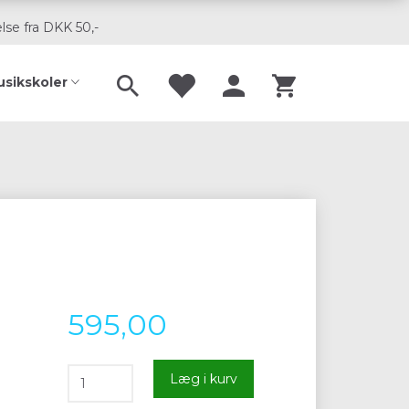
lse fra DKK 50,-
usikskoler
595,00
Læg i kurv