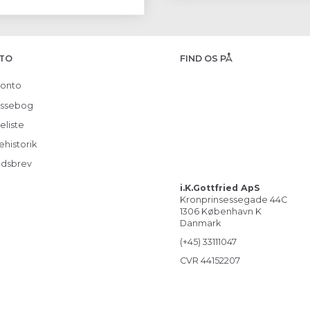
TO
FIND OS PÅ
konto
ssebog
eliste
ehistorik
dsbrev
i.K.Gottfried ApS
Kronprinsessegade 44C
1306 København K
Danmark
(+45) 33111047
CVR 44152207