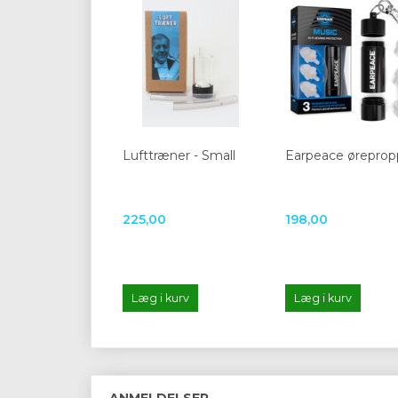
Lufttræner - Small
Earpeace øreprop
225,00
198,00
Læg i kurv
Læg i kurv