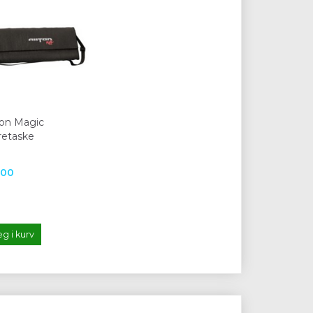
ton Magic
etaske
,00
g i kurv