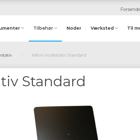
Forsende
rumenter
Noder
Værksted
Til m
Tilbehør
stativ
Nilton nodestativ Standard
tiv Standard