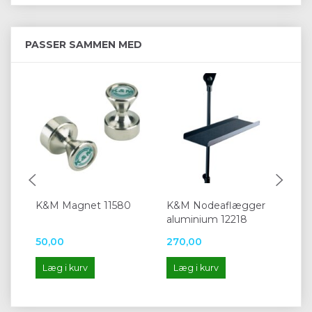
PASSER SAMMEN MED
K&M Magnet 11580
K&M Nodeaflægger
K&
aluminium 12218
10
50,00
270,00
50
Læg i kurv
Læg i kurv
L