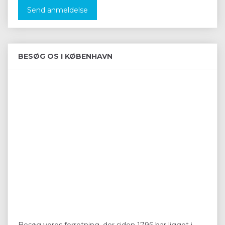
Send anmeldelse
BESØG OS I KØBENHAVN
Besøg vores forretning, der siden 1796 har ligget i