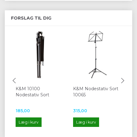
FORSLAG TIL DIG
K&M 10100
K&M Nodestativ Sort
Ni
Nodestativ Sort
10065
no
185,00
315,00
59
Læg i kurv
Læg i kurv
L