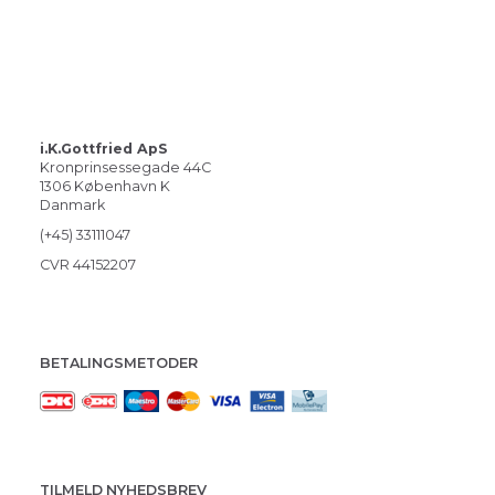
i.K.Gottfried ApS
Kronprinsessegade 44C
1306 København K
Danmark
(+45) 33111047
CVR 44152207
BETALINGSMETODER
TILMELD NYHEDSBREV