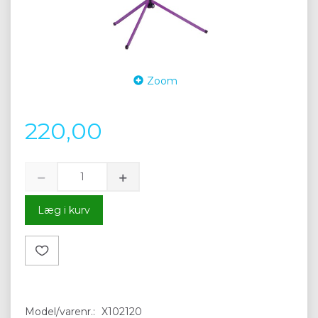
Zoom
220,00
Læg i kurv
Model/varenr.:
X102120