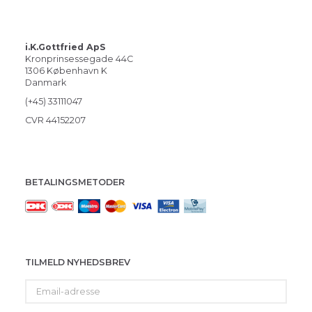
i.K.Gottfried ApS
Kronprinsessegade 44C
1306 København K
Danmark
(+45) 33111047
CVR 44152207
BETALINGSMETODER
TILMELD NYHEDSBREV
Email-
adresse