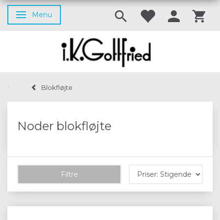
Menu
Skifte navigation
Blokfløjte
Noder blokfløjte
Filtre