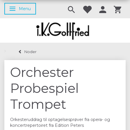
Menu
Skifte navigation
Noder
Orchester
Probespiel
Trompet
Orkesteruddrag til optagelsesprøver fra opera- og
koncertrepertoiret fra Edition Peters