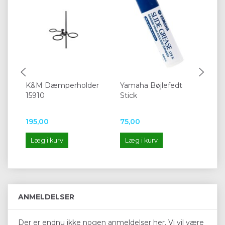
K&M Dæmperholder
Yamaha Bøjlefedt
Ni
15910
Stick
195,00
75,00
40
Læg i kurv
Læg i kurv
L
ANMELDELSER
Der er endnu ikke nogen anmeldelser her. Vi vil være