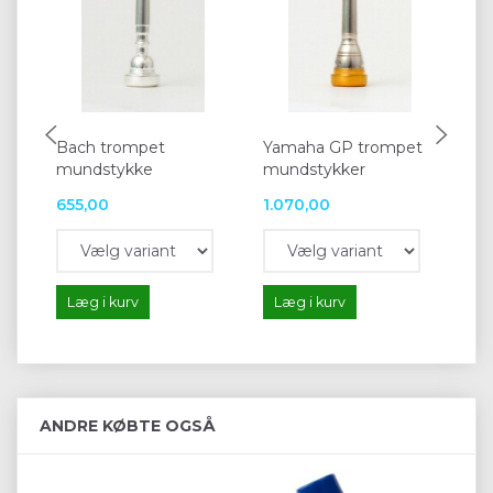
Bach trompet
Yamaha GP trompet
Vo
mundstykke
mundstykker
Bb
655,00
1.070,00
77
Læg i kurv
Læg i kurv
L
ANDRE KØBTE OGSÅ