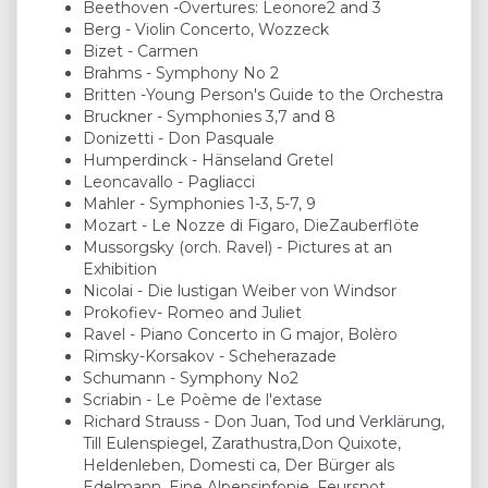
Beethoven -Overtures: Leonore2 and 3
Berg - Violin Concerto, Wozzeck
Bizet - Carmen
Brahms - Symphony No 2
Britten -Young Person's Guide to the Orchestra
Bruckner - Symphonies 3,7 and 8
Donizetti - Don Pasquale
Humperdinck - Hänseland Gretel
Leoncavallo - Pagliacci
Mahler - Symphonies 1-3, 5-7, 9
Mozart - Le Nozze di Figaro, DieZauberflöte
Mussorgsky (orch. Ravel) - Pictures at an
Exhibition
Nicolai - Die lustigan Weiber von Windsor
Prokofiev- Romeo and Juliet
Ravel - Piano Concerto in G major, Bolèro
Rimsky-Korsakov - Scheherazade
Schumann - Symphony No2
Scriabin - Le Poème de l'extase
Richard Strauss - Don Juan, Tod und Verklärung,
Till Eulenspiegel, Zarathustra,Don Quixote,
Heldenleben, Domesti ca, Der Bürger als
Edelmann, Eine Alpensinfonie, Feursnot,