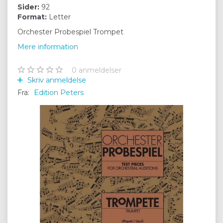
Sider:
92
Format:
Letter
Orchester Probespiel Trompet
Mere information
0
anmeldelser
Skriv anmeldelse
Fra:
Edition Peters