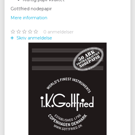
Gottfried nodepapir
Mere information
0
anmeldelser
Skriv anmeldelse