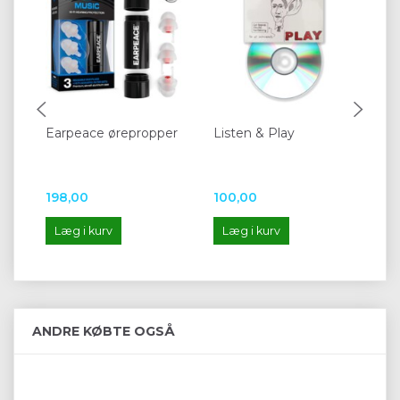
Earpeace ørepropper
Listen & Play
K&
ma
198,00
100,00
30
Læg i kurv
Læg i kurv
L
ANDRE KØBTE OGSÅ