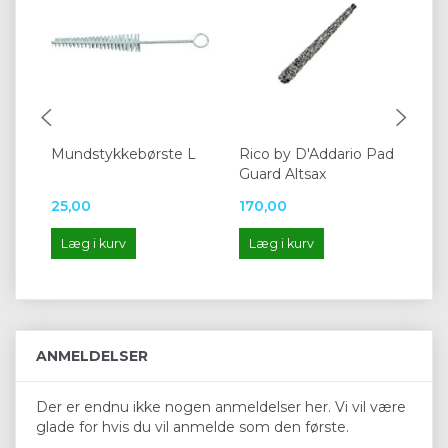
Mundstykkebørste L
Rico by D'Addario Pad
Fla
Guard Altsax
25,00
170,00
34
Læg i kurv
Læg i kurv
L
ANMELDELSER
Der er endnu ikke nogen anmeldelser her. Vi vil være
glade for hvis du vil anmelde som den første.