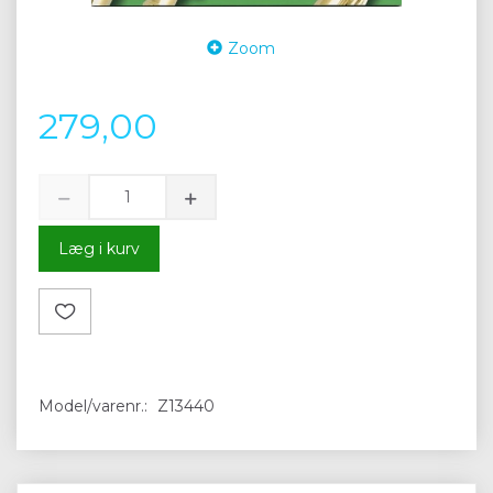
Zoom
279,00
Læg i kurv
Model/varenr.:
Z13440