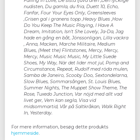
Falling In Love, De sista ljuva åren ,Den lycklige
nudisten, Du gamla, du fria, Duett 10, Echo,
Fanfar, Four Your Eyes Only, Greensleeves
,Grisen gal i granens topp ,Heavy Blues ,How
Do You Keep The Music Playing, I Have A
Dream, Imitation, Isn't She Lovely, Ja-Da, Jag
hade en gång en båt, Jönssonligan, Lilla vackra
, Anna, Macken, Marche Militaire, Medium
Blues, (Meet the) Flintstones, Mercy, Mercy,
Mercy, Music Music Music, My Little Suede
Shoes, My Way, När det lider mot jul, Pomp and
Circumstance, Repeat, Rudolf med röda mulen,
Samba de Janeiro, Scooby Doo, Sextondelarna,
Slow Blues, Sommarsången, St. Louis Blues,
Summer Nights, The Muppet Show Theme, The
Rose, Tuxedo Junction, Var nöjd med allt vad
livet ger, Vem kan segla, Visa vid
midsommartid, Vår på Saltkråkan, Walk Right
In, Yesterday.
For mere information, besøg dette produkts
hjemmeside
.