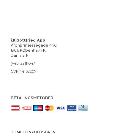
i.K.Gottfried ApS
Kronprinsessegade 44C
1306 København K
Danmark
(+45) 33111047
CVR 44152207
BETALINGSMETODER
TILMELD NYHEDSBREV