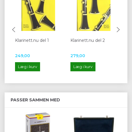
Klarinett.nu del 1
Klarinett.nu del 2
Kla
249,00
279,00
29
Læg i kurv
Læg i kurv
L
PASSER SAMMEN MED