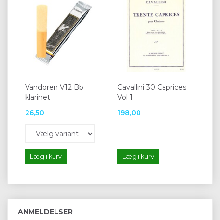
Vandoren V12 Bb
Cavallini 30 Caprices
klarinet
Vol 1
26,50
198,00
Læg i kurv
Læg i kurv
ANMELDELSER