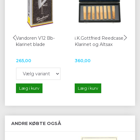
Vandoren V12 Bb-
i.K.Gottfried Reedcase
B
klarinet blade
Klarinet og Altsax
Mu
6 s
265,00
360,00
65
Læg i kurv
Læg i kurv
L
ANDRE KØBTE OGSÅ