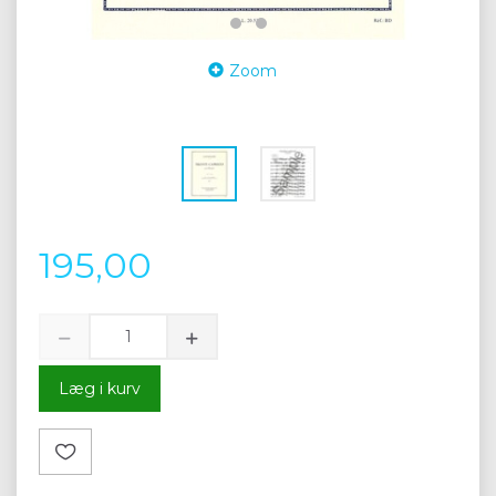
Zoom
195,00
Læg i kurv