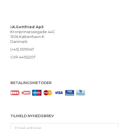
i.K.Gottfried ApS
Kronprinsessegade 44C
1306 København K
Danmark
(+45) 33111047
CVR 44152207
BETALINGSMETODER
TILMELD NYHEDSBREV
Email-