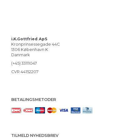
i.K.Gottfried ApS
Kronprinsessegade 44C
1306 København K
Danmark
(+45) 33111047
CVR 44152207
BETALINGSMETODER
TILMELD NYHEDSBREV