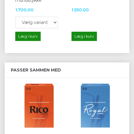
mundstykke
mu
1.700,00
1.550,00
2.
Læg i kurv
Læg i kurv
L
PASSER SAMMEN MED