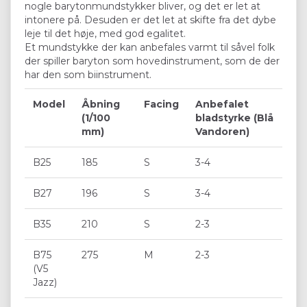
nogle barytonmundstykker bliver, og det er let at
intonere på. Desuden er det let at skifte fra det dybe
leje til det høje, med god egalitet.
Et mundstykke der kan anbefales varmt til såvel folk
der spiller baryton som hovedinstrument, som de der
har den som biinstrument.
Model
Åbning
Facing
Anbefalet
(1/100
bladstyrke (Blå
mm)
Vandoren)
B25
185
S
3-4
B27
196
S
3-4
B35
210
S
2-3
B75
275
M
2-3
(V5
Jazz)