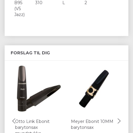
B95
310
L
2
(V5
Jazz)
FORSLAG TIL DIG
Otto Link Ebonit
Meyer Ebonit 10MM
Se
barytonsax
barytonsax
ba