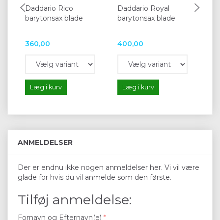
Daddario Rico
Daddario Royal
Va
barytonsax blade
barytonsax blade
Ba
360,00
400,00
68
Læg i kurv
Læg i kurv
L
ANMELDELSER
Der er endnu ikke nogen anmeldelser her. Vi vil være
glade for hvis du vil anmelde som den første.
Tilføj anmeldelse:
Fornavn og Efternavn(e)