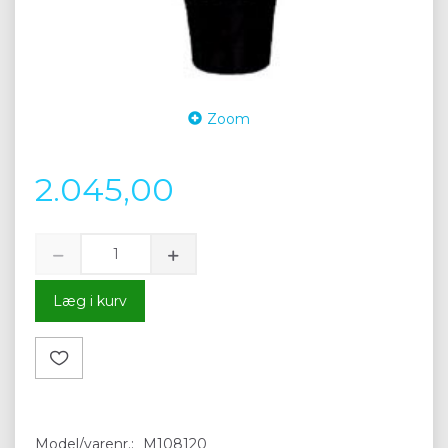
Zoom
2.045,00
Læg i kurv
Model/varenr.:
M108120