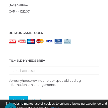
(+45) 33111047
CVR 44152207
BETALINGSMETODER
TILMELD NYHEDSBREV
Email-
adresse
Vores nyhedsbrev indeholder specialtilbud og
information om arrangementer.
Tilmeld
Afmeld
This website makes use of cookies to enhance browsing experience and