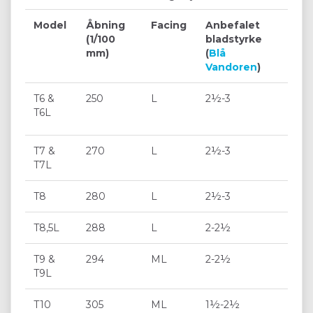
Model
Åbning
Facing
Anbefalet
(1/100
bladstyrke
mm)
(
Blå
Vandoren
)
T6 &
250
L
2½-3
T6L
T7 &
270
L
2½-3
T7L
T8
280
L
2½-3
T8,5L
288
L
2-2½
T9 &
294
ML
2-2½
T9L
T10
305
ML
1½-2½