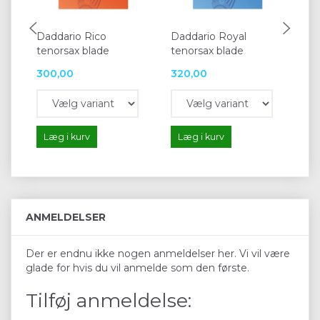
Daddario Rico
Daddario Royal
Da
tenorsax blade
tenorsax blade
Fil
300,00
320,00
17
Læg i kurv
Læg i kurv
L
ANMELDELSER
Der er endnu ikke nogen anmeldelser her. Vi vil være
glade for hvis du vil anmelde som den første.
Tilføj anmeldelse: