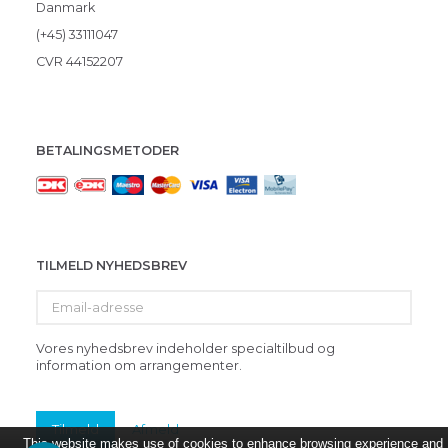
Danmark
(+45) 33111047
CVR 44152207
BETALINGSMETODER
TILMELD NYHEDSBREV
Email-
adresse
Vores nyhedsbrev indeholder specialtilbud og
information om arrangementer.
Tilmeld
Afmeld
This website makes use of cookies to enhance browsing experience and