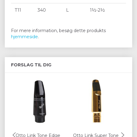
T11
340
L
1½-2½
For mere information, besøg dette produkts
hjemmeside
.
FORSLAG TIL DIG
Otto Link Tone Edge
Otto Link Super Tone
Se